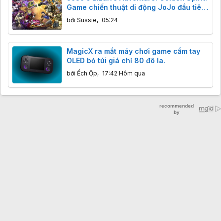
Game chiến thuật di động JoJo đầu tiên
ra mắt toàn cầu 13/8
bởi
Sussie
,
05:24
MagicX ra mắt máy chơi game cầm tay
OLED bỏ túi giá chỉ 80 đô la.
bởi
Ếch Ộp
,
17:42 Hôm qua