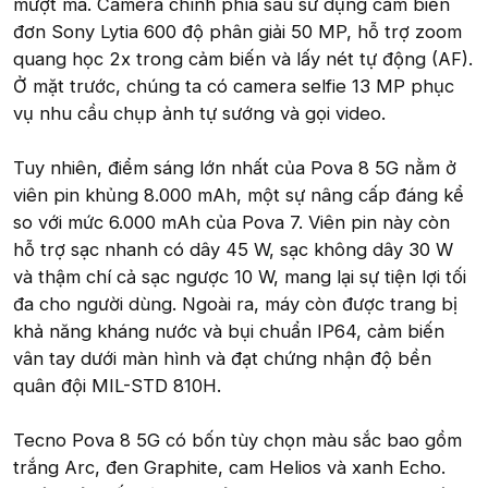
mượt mà. Camera chính phía sau sử dụng cảm biến
đơn Sony Lytia 600 độ phân giải 50 MP, hỗ trợ zoom
quang học 2x trong cảm biến và lấy nét tự động (AF).
Ở mặt trước, chúng ta có camera selfie 13 MP phục
vụ nhu cầu chụp ảnh tự sướng và gọi video.
Tuy nhiên, điểm sáng lớn nhất của Pova 8 5G nằm ở
viên pin khủng 8.000 mAh, một sự nâng cấp đáng kể
so với mức 6.000 mAh của Pova 7. Viên pin này còn
hỗ trợ sạc nhanh có dây 45 W, sạc không dây 30 W
và thậm chí cả sạc ngược 10 W, mang lại sự tiện lợi tối
đa cho người dùng. Ngoài ra, máy còn được trang bị
khả năng kháng nước và bụi chuẩn IP64, cảm biến
vân tay dưới màn hình và đạt chứng nhận độ bền
quân đội MIL-STD 810H.
Tecno Pova 8 5G có bốn tùy chọn màu sắc bao gồm
trắng Arc, đen Graphite, cam Helios và xanh Echo.