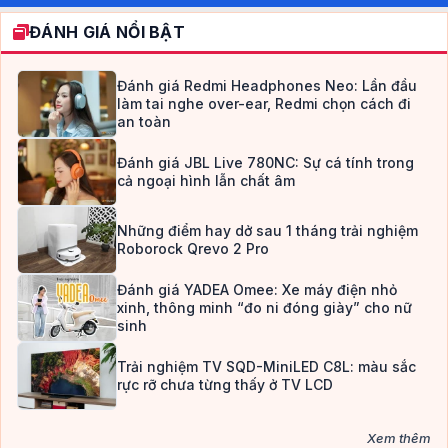
ĐÁNH GIÁ NỔI BẬT
Đánh giá Redmi Headphones Neo: Lần đầu
làm tai nghe over-ear, Redmi chọn cách đi
an toàn
Đánh giá JBL Live 780NC: Sự cá tính trong
cả ngoại hình lẫn chất âm
Những điểm hay dở sau 1 tháng trải nghiệm
Roborock Qrevo 2 Pro
Đánh giá YADEA Omee: Xe máy điện nhỏ
xinh, thông minh “đo ni đóng giày” cho nữ
sinh
Trải nghiệm TV SQD-MiniLED C8L: màu sắc
rực rỡ chưa từng thấy ở TV LCD
Xem thêm