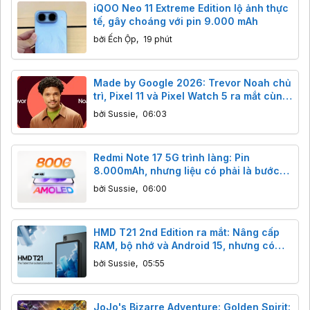
iQOO Neo 11 Extreme Edition lộ ảnh thực
tế, gây choáng với pin 9.000 mAh
bởi
Ếch Ộp
,
19 phút
Made by Google 2026: Trevor Noah chủ
trì, Pixel 11 và Pixel Watch 5 ra mắt cùng
dàn sao đình đám.
bởi
Sussie
,
06:03
Redmi Note 17 5G trình làng: Pin
8.000mAh, nhưng liệu có phải là bước
lùi?
bởi
Sussie
,
06:00
HMD T21 2nd Edition ra mắt: Nâng cấp
RAM, bộ nhớ và Android 15, nhưng có
đáng tiền?
bởi
Sussie
,
05:55
JoJo's Bizarre Adventure: Golden Spirit: