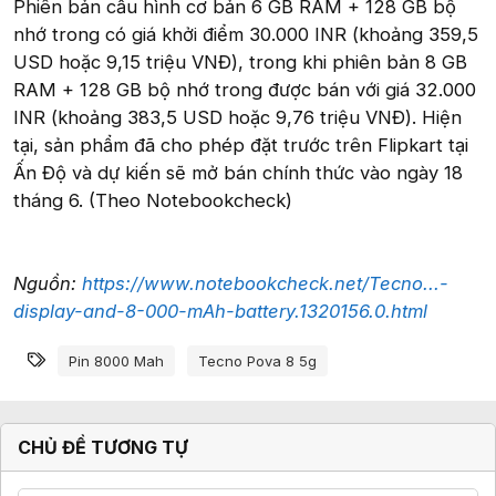
Phiên bản cấu hình cơ bản 6 GB RAM + 128 GB bộ
nhớ trong có giá khởi điểm 30.000 INR (khoảng 359,5
USD hoặc 9,15 triệu VNĐ), trong khi phiên bản 8 GB
RAM + 128 GB bộ nhớ trong được bán với giá 32.000
INR (khoảng 383,5 USD hoặc 9,76 triệu VNĐ). Hiện
tại, sản phẩm đã cho phép đặt trước trên Flipkart tại
Ấn Độ và dự kiến sẽ mở bán chính thức vào ngày 18
tháng 6. (Theo Notebookcheck)
Nguồn:
https://www.notebookcheck.net/Tecno...-
display-and-8-000-mAh-battery.1320156.0.html
Từ khóa
Pin 8000 Mah
Tecno Pova 8 5g
CHỦ ĐỀ TƯƠNG TỰ