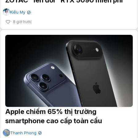
ZOTAC "lên đời" RTX 5090 miễn phí
Kiều My
✔
8 giờ trước
Apple chiếm 65% thị trường
smartphone cao cấp toàn cầu
Thanh Phong
✔