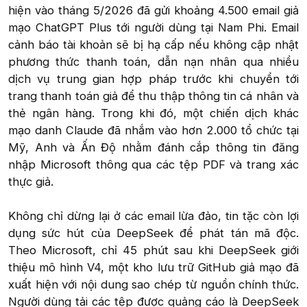
hiện vào tháng 5/2026 đã gửi khoảng 4.500 email giả
mạo ChatGPT Plus tới người dùng tại Nam Phi. Email
cảnh báo tài khoản sẽ bị hạ cấp nếu không cập nhật
phương thức thanh toán, dẫn nạn nhân qua nhiều
dịch vụ trung gian hợp pháp trước khi chuyển tới
trang thanh toán giả để thu thập thông tin cá nhân và
thẻ ngân hàng. Trong khi đó, một chiến dịch khác
mạo danh Claude đã nhắm vào hơn 2.000 tổ chức tại
Mỹ, Anh và Ấn Độ nhằm đánh cắp thông tin đăng
nhập Microsoft thông qua các tệp PDF và trang xác
thực giả.
Không chỉ dừng lại ở các email lừa đảo, tin tặc còn lợi
dụng sức hút của DeepSeek để phát tán mã độc.
Theo Microsoft, chỉ 45 phút sau khi DeepSeek giới
thiệu mô hình V4, một kho lưu trữ GitHub giả mạo đã
xuất hiện với nội dung sao chép từ nguồn chính thức.
Người dùng tải các tệp được quảng cáo là DeepSeek