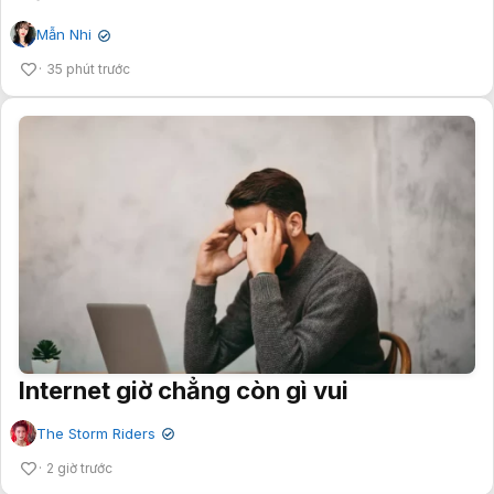
Mẫn Nhi
✔
35 phút trước
Internet giờ chẳng còn gì vui
The Storm Riders
✔
2 giờ trước