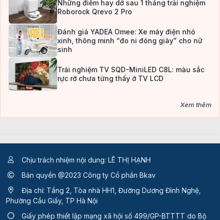
Những điểm hay dở sau 1 tháng trải nghiệm
Roborock Qrevo 2 Pro
Đánh giá YADEA Omee: Xe máy điện nhỏ
xinh, thông minh “đo ni đóng giày” cho nữ
sinh
Trải nghiệm TV SQD-MiniLED C8L: màu sắc
rực rỡ chưa từng thấy ở TV LCD
Xem thêm
Chịu trách nhiệm nội dung: LÊ THỊ HẠNH
Bản quyền @2023 Công ty Cổ phần Bkav
Địa chỉ: Tầng 2, Tòa nhà HH1, Đường Dương Đình Nghệ,
Phường Cầu Giấy, TP Hà Nội
Giấy phép thiết lập mạng xã hội số 499/GP-BTTTT
do Bộ