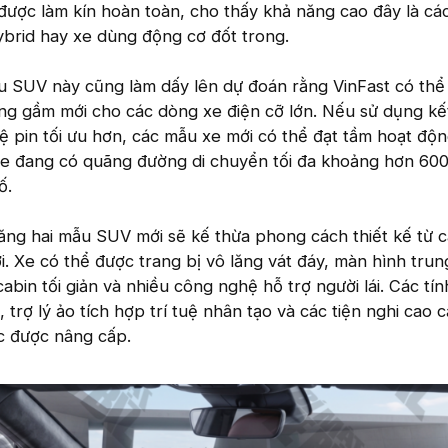
được làm kín hoàn toàn, cho thấy khả năng cao đây là cá
hybrid hay xe dùng động cơ đốt trong.
ẫu SUV này cũng làm dấy lên dự đoán rằng VinFast có thể
ung gầm mới cho các dòng xe điện cỡ lớn. Nếu sử dụng kế
pin tối ưu hơn, các mẫu xe mới có thể đạt tầm hoạt độn
 xe đang có quãng đường di chuyển tối đa khoảng hơn 60
ố.
năng hai mẫu SUV mới sẽ kế thừa phong cách thiết kế từ 
. Xe có thể được trang bị vô lăng vát đáy, màn hình trun
abin tối giản và nhiều công nghệ hỗ trợ người lái. Các tí
trợ lý ảo tích hợp trí tuệ nhân tạo và các tiện nghi cao 
c được nâng cấp.