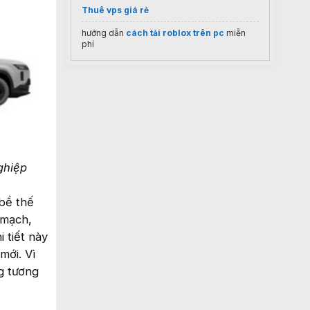
Thuê vps giá rẻ
hướng dẫn
cách tải roblox trên pc
miễn
phí
ghiệp
bề thế
 mạch,
 tiết này
mới. Vì
g tương