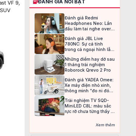
ĐÁNH GIÁ NỔI BẬT
st VF 9,
m SUV
Đánh giá Redmi
Headphones Neo: Lần
đầu làm tai nghe over-
ear, Redmi chọn cách đi
Đánh giá JBL Live
an toàn
780NC: Sự cá tính
trong cả ngoại hình lẫn
chất âm
Những điểm hay dở sau
1 tháng trải nghiệm
Roborock Qrevo 2 Pro
Đánh giá YADEA Omee:
Xe máy điện nhỏ xinh,
thông minh “đo ni đóng
giày” cho nữ sinh
Trải nghiệm TV SQD-
MiniLED C8L: màu sắc
rực rỡ chưa từng thấy ở
TV LCD
Xem thêm