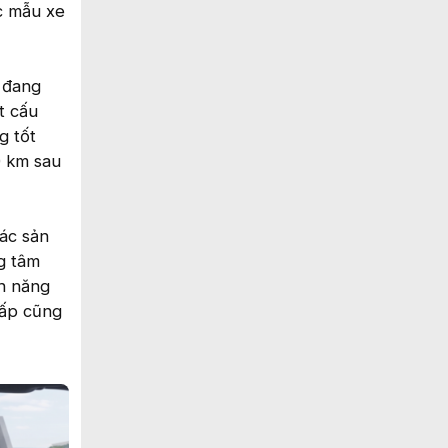
c mẫu xe
 đang
t cấu
g tốt
0 km sau
các sản
g tâm
nh năng
cấp cũng