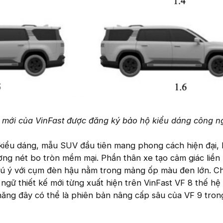
 mới của VinFast được đăng ký bảo hộ kiểu dáng công n
kiểu dáng, mẫu SUV đầu tiên mang phong cách hiện đại, 
ờng nét bo tròn mềm mại. Phần thân xe tạo cảm giác liền
hú ý với cụm đèn hậu nằm trong mảng ốp màu đen lớn. Chi
ngữ thiết kế mới từng xuất hiện trên VinFast VF 8 thế hệ 
 năng đây có thể là phiên bản nâng cấp sâu của VF 9 tron