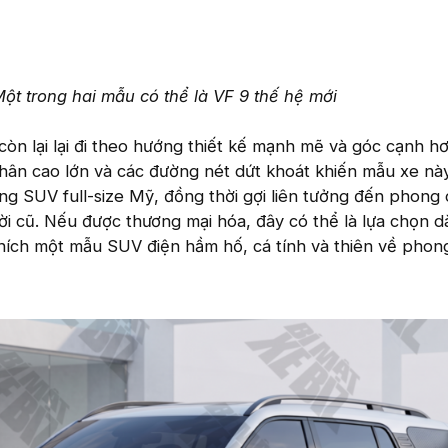
ột trong hai mẫu có thể là VF 9 thế hệ mới
òn lại lại đi theo hướng thiết kế mạnh mẽ và góc cạnh hơ
hân cao lớn và các đường nét dứt khoát khiến mẫu xe n
g SUV full-size Mỹ, đồng thời gợi liên tưởng đến phong
i cũ. Nếu được thương mại hóa, đây có thể là lựa chọn 
ích một mẫu SUV điện hầm hố, cá tính và thiên về phon