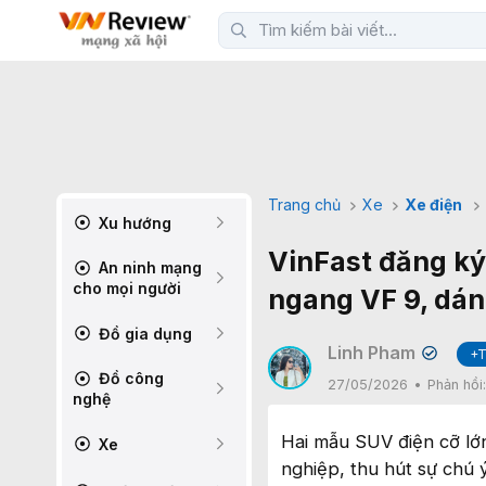
Trang chủ
Xe
Xe điện
Xu hướng
VinFast đăng ký
An ninh mạng
cho mọi người
ngang VF 9, dá
Đồ gia dụng
Linh Pham
+T
✔
Đồ công
27/05/2026
Phản hồi
nghệ
Hai mẫu SUV điện cỡ lớ
Xe
nghiệp, thu hút sự chú 