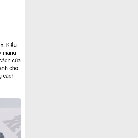
n. Kiểu
ày mang
 cách của
dành cho
g cách