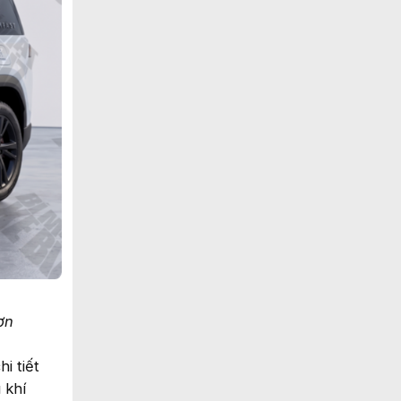
ơn
i tiết
 khí