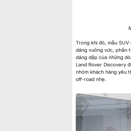
M
Trong khi đó, mẫu SUV c
dáng vuông vức, phần t
dáng dấp của những dòn
Land Rover Discovery đờ
nhóm khách hàng yêu th
off-road nhẹ.