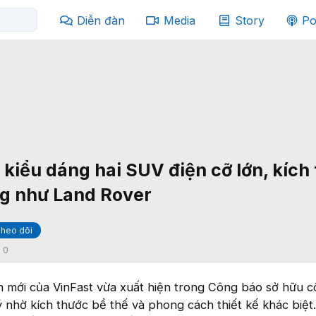
Diễn đàn
Media
Story
Po
 kiểu dáng hai SUV điện cỡ lớn, kích
ng như Land Rover
heo dõi
:
0
n mới của VinFast vừa xuất hiện trong Công báo sở hữu 
ý nhờ kích thước bề thế và phong cách thiết kế khác biệt