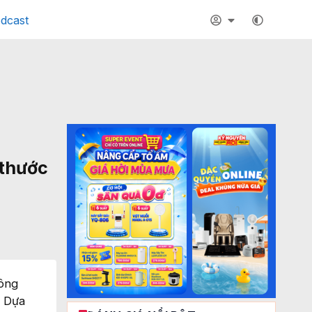
dcast
 thước
công
. Dựa