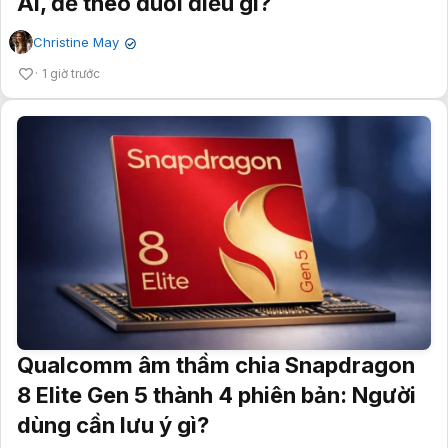
AI, để theo đuổi điều gì?
Christine May
✔
1 giờ trước
Qualcomm âm thầm chia Snapdragon
8 Elite Gen 5 thành 4 phiên bản: Người
dùng cần lưu ý gì?