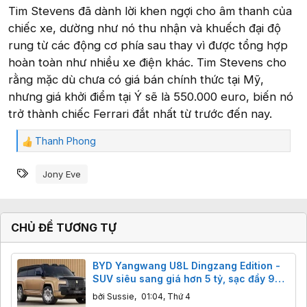
Tim Stevens đã dành lời khen ngợi cho âm thanh của
chiếc xe, dường như nó thu nhận và khuếch đại độ
rung từ các động cơ phía sau thay vì được tổng hợp
hoàn toàn như nhiều xe điện khác. Tim Stevens cho
rằng mặc dù chưa có giá bán chính thức tại Mỹ,
nhưng giá khởi điểm tại Ý sẽ là 550.000 euro, biến nó
trở thành chiếc Ferrari đắt nhất từ trước đến nay.
Thanh Phong
C
ả
Từ khóa
m
Jony Eve
x
ú
c
:
CHỦ ĐỀ TƯƠNG TỰ
BYD Yangwang U8L Dingzang Edition -
SUV siêu sang giá hơn 5 tỷ, sạc đầy 9
phút
bởi
Sussie
,
01:04, Thứ 4