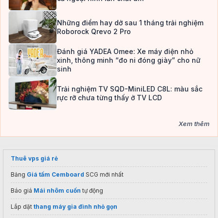
Những điểm hay dở sau 1 tháng trải nghiệm
Roborock Qrevo 2 Pro
Đánh giá YADEA Omee: Xe máy điện nhỏ
xinh, thông minh “đo ni đóng giày” cho nữ
sinh
Trải nghiệm TV SQD-MiniLED C8L: màu sắc
rực rỡ chưa từng thấy ở TV LCD
Xem thêm
Thuê vps giá rẻ
Bảng
Giá tấm Cemboard
SCG mới nhất
Báo giá
Mái nhôm cuốn
tự động
Lắp dặt
thang máy gia đình nhỏ gọn