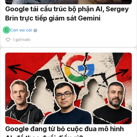
Google tái cấu trúc bộ phận AI, Sergey
Brin trực tiếp giám sát Gemini
C
Con voi còi
✔
1 giờ trước
Google đang từ bỏ cuộc đua mô hình