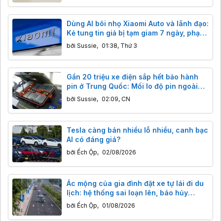
Dùng AI bôi nhọ Xiaomi Auto và lãnh đạo:
Kẻ tung tin giả bị tạm giam 7 ngày, phạt
tiền
bởi
Sussie
,
01:38, Thứ 3
Gần 20 triệu xe điện sắp hết bảo hành
pin ở Trung Quốc: Mối lo độ pin ngoài
giá rẻ, hiểm họa khôn lường
bởi
Sussie
,
02:09, CN
Tesla càng bán nhiều lỗ nhiều, canh bạc
AI có đáng giá?
bởi
Ếch Ộp
,
02/08/2026
Ác mộng của gia đình đặt xe tự lái đi du
lịch: hệ thống sai loạn lên, báo hủy
chuyến nhưng xe vẫn lao đi
bởi
Ếch Ộp
,
01/08/2026