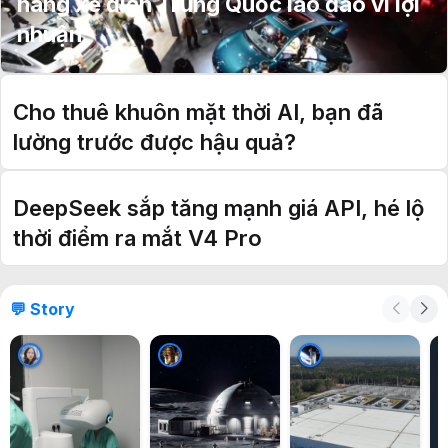
hãng xe điện Trung Quốc lao đao vì lợi
nhuận
Cho thuê khuôn mặt thời AI, bạn đã
lường trước được hậu quả?
DeepSeek sắp tăng mạnh giá API, hé lộ
thời điểm ra mắt V4 Pro
💬 Story