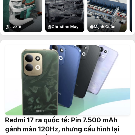
E
@
Lizzie
@
Christine May
@
Mạnh Quân
Redmi 17 ra quốc tế: Pin 7.500 mAh
gánh màn 120Hz, nhưng cấu hình lại