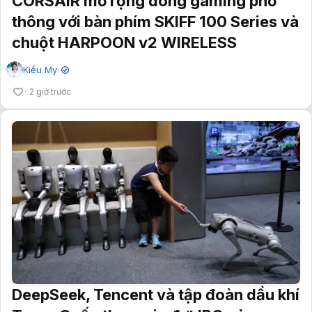
CORSAIR mở rộng dòng gaming phổ
thông với bàn phím SKIFF 100 Series và
chuột HARPOON v2 WIRELESS
Kiều My
✔
2 giờ trước
DeepSeek, Tencent và tập đoàn dầu khí