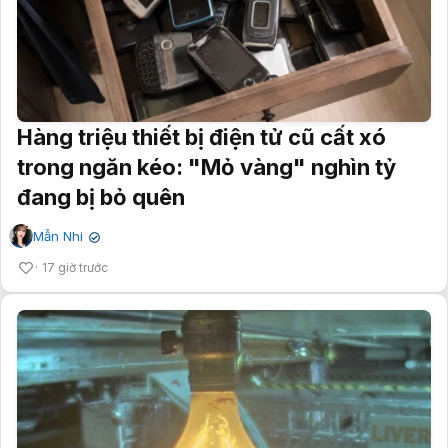
Hàng triệu thiết bị điện tử cũ cất xó
trong ngăn kéo: "Mỏ vàng" nghìn tỷ
đang bị bỏ quên
Mẫn Nhi
✔
17 giờ trước