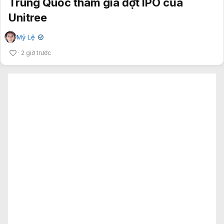
Trung Quốc tham gia đợt IPO của
Unitree
Mỹ Lệ
✔
2 giờ trước