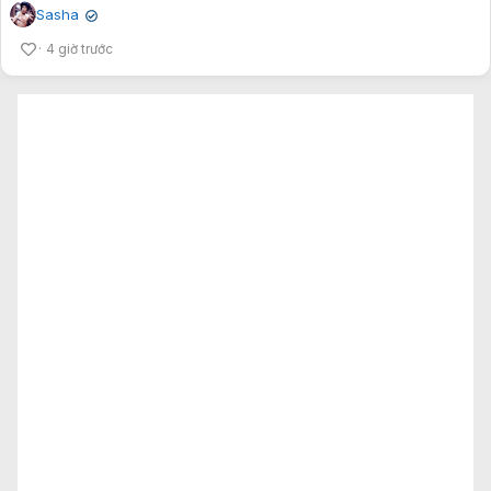
Sasha
✔
4 giờ trước