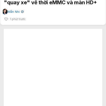
"quay xe" về thời eMMC và màn HD+
Mẫn Nhi
✔
1 phút trước