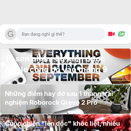
10 sản phẩm dự kiến được
Apple công bố vào tháng 9
Những điểm hay dở sau 1 tháng trải
nghiệm Roborock Qrevo 2 Pro
Cuộc chiến "lên dốc" khốc liệt, nhiều