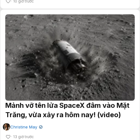
10 giờ trước
Mảnh vỡ tên lửa SpaceX đâm vào Mặt
Trăng, vừa xảy ra hôm nay! (video)
Christine May
✔
13 giờ trước