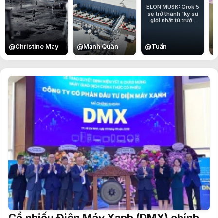
ELON MUSK: Grok 5
sẽ trở thành "kỹ sư
giỏi nhất từ trước
đến nay".
@
Christine May
@
Mạnh Quân
@
Tuấn
Cổ phiếu Điện Máy Xanh (DMX) chính