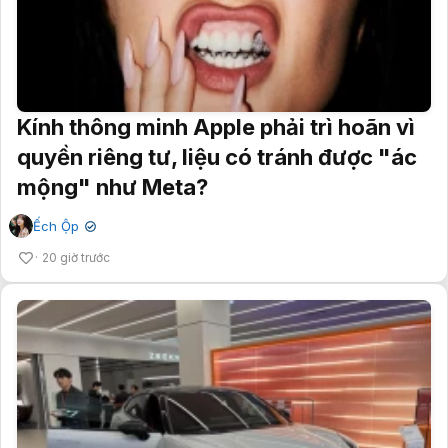
Kính thông minh Apple phải trì hoãn vì
quyền riêng tư, liệu có tránh được "ác
mộng" như Meta?
Ếch Ộp
✔
20 giờ trước