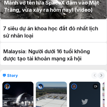
Mảnh vỡ tên lửa SpaceX đâm vào Mặt
Trăng, vừa xảy ra hôm nay! (video)
7 siêu dự án khoa học đắt đỏ nhất lịch
sử nhân loại
Malaysia: Người dưới 16 tuổi không
được tạo tài khoản mạng xã hội
💬 Story
A