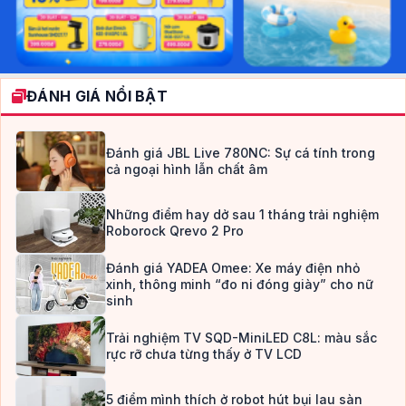
ĐÁNH GIÁ NỔI BẬT
Đánh giá JBL Live 780NC: Sự cá tính trong
cả ngoại hình lẫn chất âm
Những điểm hay dở sau 1 tháng trải nghiệm
Roborock Qrevo 2 Pro
Đánh giá YADEA Omee: Xe máy điện nhỏ
xinh, thông minh “đo ni đóng giày” cho nữ
sinh
Trải nghiệm TV SQD-MiniLED C8L: màu sắc
rực rỡ chưa từng thấy ở TV LCD
5 điểm mình thích ở robot hút bụi lau sàn