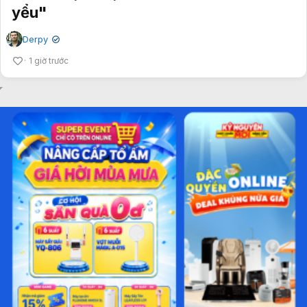
yểu"
Derpy
✔
1 giờ trước