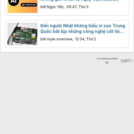
bởi
Ngọc Yến
,
09:47, Thứ 3
Đến người Nhật không hiểu vì sao Trung
Quốc bắt kịp những công nghệ cốt lõi
của họ nhanh như vậy?
bởi
myle.vnreview
,
12:34, Thứ 2