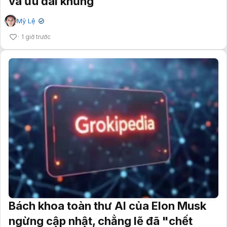
và ưu đãi khủng
Mỹ Lệ
✔
1 giờ trước
Bách khoa toàn thư AI của Elon Musk
ngừng cập nhật, chẳng lẽ đã "chết