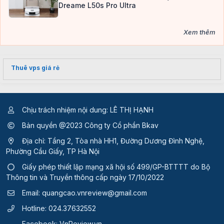
Dreame L50s Pro Ultra
Xem thêm
Thuê vps giá rẻ
Chịu trách nhiệm nội dung: LÊ THỊ HẠNH
Bản quyền @2023 Công ty Cổ phần Bkav
Địa chỉ: Tầng 2, Tòa nhà HH1, Đường Dương Đình Nghệ,
Phường Cầu Giấy, TP Hà Nội
Giấy phép thiết lập mạng xã hội số 499/GP-BTTTT
do Bộ
Thông tin và Truyền thông cấp ngày 17/10/2022
Email:
quangcao.vnreview@gmail.com
Hotline:
024.37632552
Facebook:
VnReview.vn