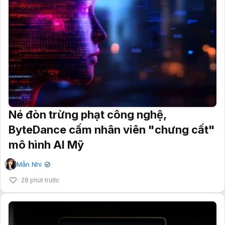
Né đòn trừng phạt công nghệ,
ByteDance cấm nhân viên "chưng cất"
mô hình AI Mỹ
Mẫn Nhi
✔
28 phút trước