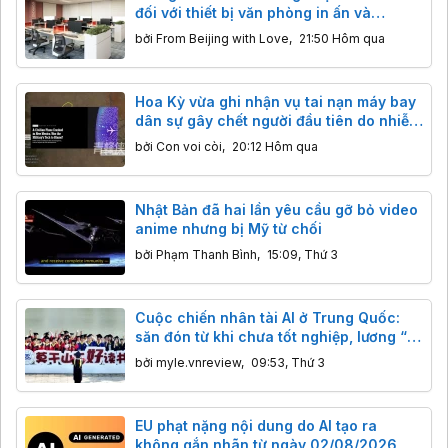
đối với thiết bị văn phòng in ấn và
photocopy nhập khẩu
bởi
From Beijing with Love
,
21:50 Hôm qua
Hoa Kỳ vừa ghi nhận vụ tai nạn máy bay
dân sự gây chết người đầu tiên do nhiễu
sóng GPS quân sự
bởi
Con voi còi
,
20:12 Hôm qua
Nhật Bản đã hai lần yêu cầu gỡ bỏ video
anime nhưng bị Mỹ từ chối
bởi
Phạm Thanh Bình
,
15:09, Thứ 3
Cuộc chiến nhân tài AI ở Trung Quốc:
săn đón từ khi chưa tốt nghiệp, lương “x”
16 lần
bởi
myle.vnreview
,
09:53, Thứ 3
EU phạt nặng nội dung do AI tạo ra
không gắn nhãn từ ngày 02/08/2026