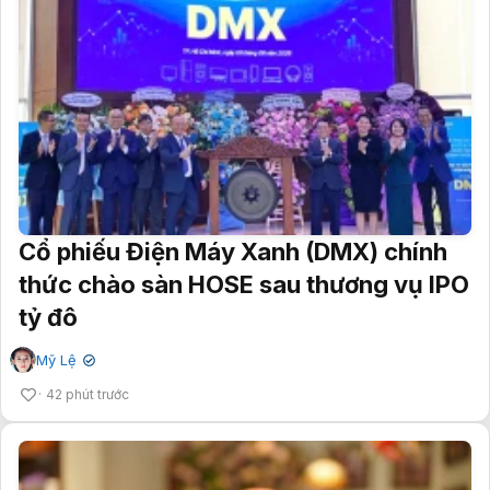
Cổ phiếu Điện Máy Xanh (DMX) chính
thức chào sàn HOSE sau thương vụ IPO
tỷ đô
Mỹ Lệ
✔
42 phút trước