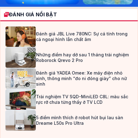
ĐÁNH GIÁ NỔI BẬT
Đánh giá JBL Live 780NC: Sự cá tính trong
cả ngoại hình lẫn chất âm
Những điểm hay dở sau 1 tháng trải nghiệm
Roborock Qrevo 2 Pro
Đánh giá YADEA Omee: Xe máy điện nhỏ
xinh, thông minh “đo ni đóng giày” cho nữ
sinh
Trải nghiệm TV SQD-MiniLED C8L: màu sắc
rực rỡ chưa từng thấy ở TV LCD
5 điểm mình thích ở robot hút bụi lau sàn
Dreame L50s Pro Ultra