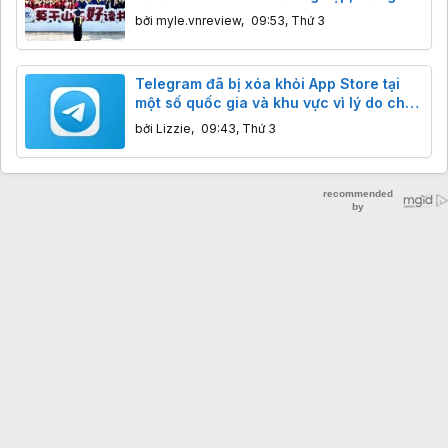
16 lần
bởi
myle.vnreview
,
09:53, Thứ 3
Telegram đã bị xóa khỏi App Store tại
một số quốc gia và khu vực vì lý do chưa
rõ
bởi
Lizzie
,
09:43, Thứ 3