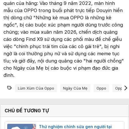
quán của hãng: Vào tháng 9 năm 2022, màn hình
mẫu của OPPO trong buổi phát trực tiếp Douyin hiển
thị dòng chữ "Những kẻ mua OPPO là những kẻ
ngốc", bị cáo buộc xúc phạm người dùng trước công
chúng; vào mùa xuân năm 2026, chiến dịch quảng
cáo dòng Find X9 sử dụng các phối màu để chế giễu
việc "chinh phục trái tim của các cô gái trẻ", bị nghi
ngờ là coi thường phụ nữ và sử dụng các meme tục
tĩu; và giờ đây, nội dung quảng cáo "hai người chồng"
cho Ngày của Mẹ bị cáo buộc vi phạm đạo đức gia
đình.
Từ khóa
Lùm Xùm Của Oppo
Ngày Của Mẹ
Oppo
Oppo B
CHỦ ĐỀ TƯƠNG TỰ
Thử nghiệm chỉnh sửa gen người tại