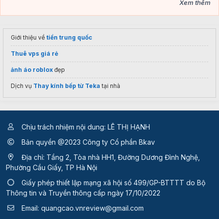
Xem thêm
Giới thiệu về
tiền trung quốc
Thuê vps giá rẻ
ảnh áo roblox
đẹp
Dịch vụ
Thay kính bếp từ Teka
tại nhà
Chịu trách nhiệm nội dung: LÊ THỊ HẠNH
Bản quyền @2023 Công ty Cổ phần Bkav
Địa chỉ: Tầng 2, Tòa nhà HH1, Đường Dương Đình Nghệ,
Phường Cầu Giấy, TP Hà Nội
Giấy phép thiết lập mạng xã hội số 499/GP-BTTTT
do Bộ
Thông tin và Truyền thông cấp ngày 17/10/2022
Email:
quangcao.vnreview@gmail.com