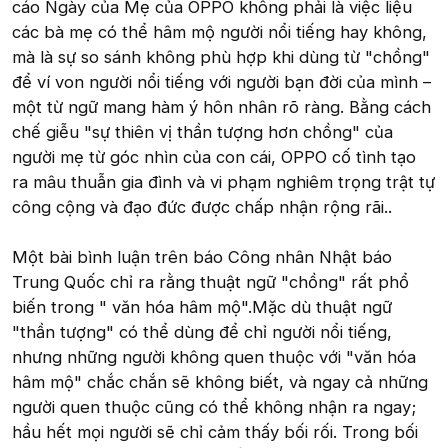
cáo Ngày của Mẹ của OPPO không phải là việc liệu
các bà mẹ có thể hâm mộ người nổi tiếng hay không,
mà là sự so sánh không phù hợp khi dùng từ "chồng"
để ví von người nổi tiếng với người bạn đời của mình –
một từ ngữ mang hàm ý hôn nhân rõ ràng. Bằng cách
chế giễu "sự thiên vị thần tượng hơn chồng" của
người mẹ từ góc nhìn của con cái, OPPO cố tình tạo
ra mâu thuẫn gia đình và vi phạm nghiêm trọng trật tự
công cộng và đạo đức được chấp nhận rộng rãi..
Một bài bình luận trên báo Công nhân Nhật báo
Trung Quốc chỉ ra rằng thuật ngữ "chồng" rất phổ
biến trong " văn hóa hâm mộ".Mặc dù thuật ngữ
"thần tượng" có thể dùng để chỉ người nổi tiếng,
nhưng những người không quen thuộc với "văn hóa
hâm mộ" chắc chắn sẽ không biết, và ngay cả những
người quen thuộc cũng có thể không nhận ra ngay;
hầu hết mọi người sẽ chỉ cảm thấy bối rối. Trong bối