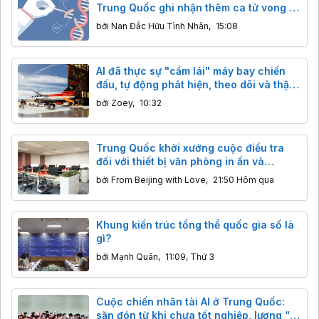
Trung Quốc ghi nhận thêm ca tử vong ở
trẻ em trong vòng 2 tuần
bởi
Nan Đắc Hữu Tình Nhân
,
15:08
AI đã thực sự "cầm lái" máy bay chiến
đấu, tự động phát hiện, theo dõi và thậm
chí đánh chặn mục tiêu
bởi
Zoey
,
10:32
Trung Quốc khởi xướng cuộc điều tra
đối với thiết bị văn phòng in ấn và
photocopy nhập khẩu
bởi
From Beijing with Love
,
21:50 Hôm qua
Khung kiến trúc tổng thể quốc gia số là
gì?
bởi
Mạnh Quân
,
11:09, Thứ 3
Cuộc chiến nhân tài AI ở Trung Quốc:
săn đón từ khi chưa tốt nghiệp, lương “x”