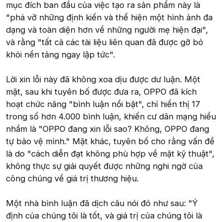
mục đích ban đầu của việc tạo ra sản phẩm này là
"phá vỡ những định kiến và thể hiện một hình ảnh đa
dạng và toàn diện hơn về những người mẹ hiện đại",
và rằng "tất cả các tài liệu liên quan đã được gỡ bỏ
khỏi nền tảng ngay lập tức".
Lời xin lỗi này đã không xoa dịu được dư luận. Một
mặt, sau khi tuyên bố được đưa ra, OPPO đã kích
hoạt chức năng "bình luận nổi bật", chỉ hiển thị 17
trong số hơn 4.000 bình luận, khiến cư dân mạng hiểu
nhầm là "OPPO đang xin lỗi sao? Không, OPPO đang
tự bảo vệ mình." Mặt khác, tuyên bố cho rằng vấn đề
là do "cách diễn đạt không phù hợp về mặt kỹ thuật",
không thực sự giải quyết được những nghi ngờ của
công chúng về giá trị thương hiệu.
Một nhà bình luận đã dịch câu nói đó như sau: "Ý
định của chúng tôi là tốt, và giá trị của chúng tôi là