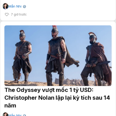
Mẫn Nhi
✔
7 giờ trước
The Odyssey vượt mốc 1 tỷ USD:
Christopher Nolan lập lại kỳ tích sau 14
năm
Mẫn Nhi