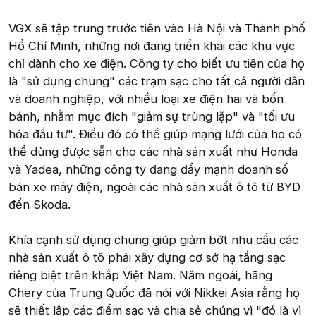
VGX sẽ tập trung trước tiên vào Hà Nội và Thành phố
Hồ Chí Minh, những nơi đang triển khai các khu vực
chỉ dành cho xe điện. Công ty cho biết ưu tiên của họ
là "sử dụng chung" các trạm sạc cho tất cả người dân
và doanh nghiệp, với nhiều loại xe điện hai và bốn
bánh, nhằm mục đích "giảm sự trùng lặp" và "tối ưu
hóa đầu tư". Điều đó có thể giúp mạng lưới của họ có
thể dùng được sẵn cho các nhà sản xuất như Honda
và Yadea, những công ty đang đẩy mạnh doanh số
bán xe máy điện, ngoài các nhà sản xuất ô tô từ BYD
đến Skoda.
Khía cạnh sử dụng chung giúp giảm bớt nhu cầu các
nhà sản xuất ô tô phải xây dựng cơ sở hạ tầng sạc
riêng biệt trên khắp Việt Nam. Năm ngoái, hãng
Chery của Trung Quốc đã nói với Nikkei Asia rằng họ
sẽ thiết lập các điểm sạc và chia sẻ chúng vì "đó là vì