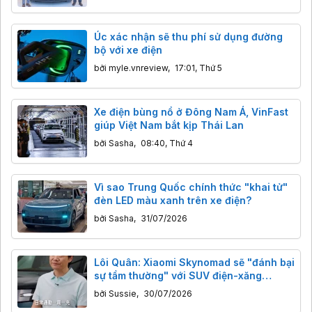
Úc xác nhận sẽ thu phí sử dụng đường
bộ với xe điện
bởi
myle.vnreview
,
17:01, Thứ 5
Xe điện bùng nổ ở Đông Nam Á, VinFast
giúp Việt Nam bắt kịp Thái Lan
bởi
Sasha
,
08:40, Thứ 4
Vì sao Trung Quốc chính thức "khai tử"
đèn LED màu xanh trên xe điện?
bởi
Sasha
,
31/07/2026
Lôi Quân: Xiaomi Skynomad sẽ "đánh bại
sự tầm thường" với SUV điện-xăng
505km, xăng chỉ 5.7L/100km
bởi
Sussie
,
30/07/2026