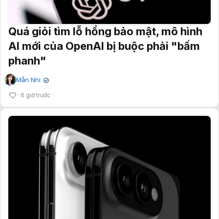
Quá giỏi tìm lỗ hổng bảo mật, mô hình
AI mới của OpenAI bị buộc phải "bấm
phanh"
Mẫn Nhi
✔
6 giờ trước