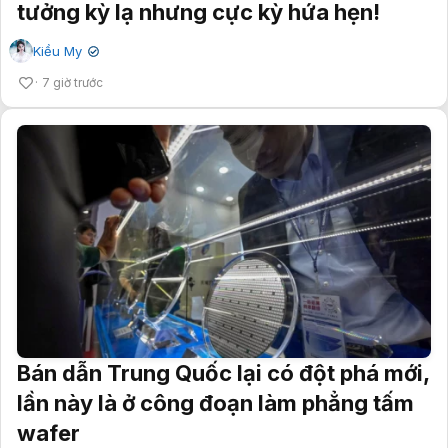
tưởng kỳ lạ nhưng cực kỳ hứa hẹn!
Kiều My
✔
7 giờ trước
Bán dẫn Trung Quốc lại có đột phá mới,
lần này là ở công đoạn làm phẳng tấm
wafer