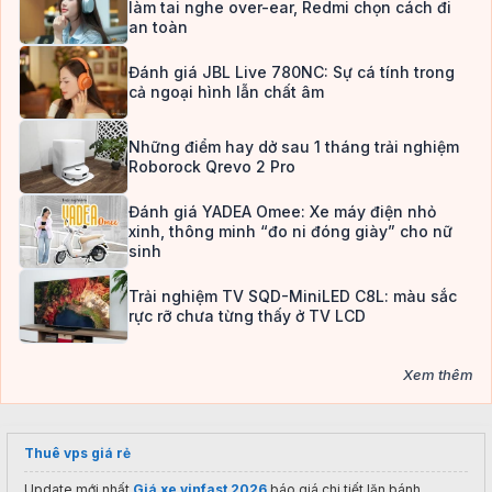
làm tai nghe over-ear, Redmi chọn cách đi
an toàn
Đánh giá JBL Live 780NC: Sự cá tính trong
cả ngoại hình lẫn chất âm
Những điểm hay dở sau 1 tháng trải nghiệm
Roborock Qrevo 2 Pro
Đánh giá YADEA Omee: Xe máy điện nhỏ
xinh, thông minh “đo ni đóng giày” cho nữ
sinh
Trải nghiệm TV SQD-MiniLED C8L: màu sắc
rực rỡ chưa từng thấy ở TV LCD
Xem thêm
Thuê vps giá rẻ
Update mới nhất
Giá xe vinfast 2026
báo giá chi tiết lăn bánh