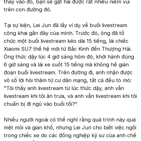
thay vào đó, bạn sẽ gặt hái được rất nhiều niềm vui
trên con đường đó.
Tại sự kiện, Lei Jun đã lấy ví dụ về buổi livestream
công khai gần đây của mình. Trước đó, ông đã tổ
chức một buổi livestream kéo dài 15 tiếng, lái chiếc
Xiaomi SU7 thế hệ mới từ Bắc Kinh đến Thượng Hải.
Ông thức dậy lúc 4 giờ sáng hôm đó, khởi hành đúng
6 giờ sáng và lái xe suốt 15 tiếng mà không hề gián
đoạn buổi livestream. Trên đường đi, anh nhận được
vô số lời hỏi thăm từ cư dân mạng, tất cả đều tò mò:
"Tôi thấy anh livestream từ lúc thức dậy, anh vẫn
livestream khi tôi ăn trưa, và anh vẫn livestream khi tôi
chuẩn bị đi ngủ vào buổi tối?"
Nhiều người ngoài có thể nghĩ rằng quá trình này quá
mệt mỏi và gian khổ, nhưng Lei Jun cho biết việc ngồi
trong chiếc xe do các đồng nghiệp kỹ sư của anh chế