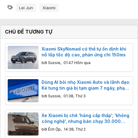
ả
Từ khóa
m
Lei Jun
Xiaomi
x
ú
c
:
CHỦ ĐỀ TƯƠNG TỰ
Xiaomi SkyNomad có thể tự ổn định khi
nổ lốp tốc độ cao, phản ứng chỉ 150ms
bởi
Sussie
,
01:47 Hôm qua
Dùng AI bôi nhọ Xiaomi Auto và lãnh đạo:
Kẻ tung tin giả bị tạm giam 7 ngày, phạt
tiền
bởi
Sussie
,
01:38, Thứ 3
Xe Xiaomi bị chê 'hàng cấp thấp', 'không
công nghệ', nhưng bán chạy 30.000
chiếc: 'Redmi ô tô' là lời khen hay chê?
bởi
Ếch Ộp
,
14:38, Thứ 2