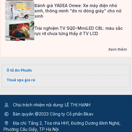
Đánh giá YADEA Omee: Xe máy điện nhỏ
xinh, thông minh “đo ni đóng giày” cho nữ
sinh
Trải nghiệm TV SQD-MiniLED C8L: màu sắc
rực rỡ chưa từng thấy ở TV LCD
Xem thêm
Ô tô An Phước
Thuê vps giá rẻ
Chịu trách nhiệm nội dung: LÊ THỊ HẠNH
Bản quyền @2023 Công ty Cổ phần Bkav
Địa chỉ: Tầng 2, Tòa nhà HH1, Đường Dương Đình Nghệ,
Phường Cầu Giấy, TP Hà Nội