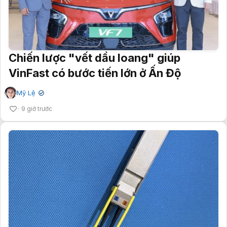
Chiến lược "vết dầu loang" giúp
VinFast có bước tiến lớn ở Ấn Độ
Mỹ Lệ
✔
9 giờ trước