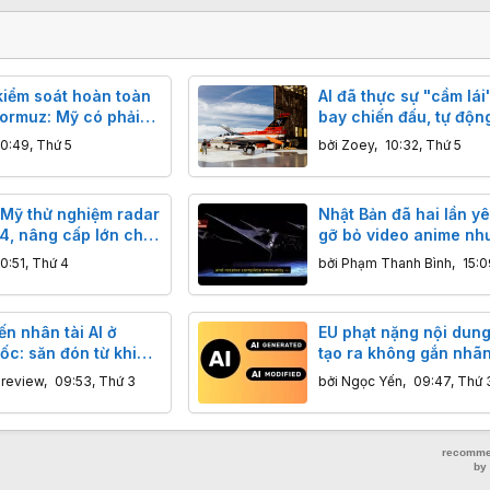
kiểm soát hoàn toàn
AI đã thực sự "cầm lái
Hormuz: Mỹ có phải
bay chiến đấu, tự độn
?
hiện, theo dõi và thậm
10:49, Thứ 5
bởi
Zoey
,
10:32, Thứ 5
đánh chặn mục tiêu
 Mỹ thử nghiệm radar
Nhật Bản đã hai lần y
4, nâng cấp lớn cho
gỡ bỏ video anime nh
rục Arleigh Burke
Mỹ từ chối
10:51, Thứ 4
bởi
Phạm Thanh Bình
,
15:0
n nhân tài AI ở
EU phạt nặng nội dung
ốc: săn đón từ khi
tạo ra không gắn nhãn
nghiệp, lương “x” 16
ngày 02/08/2026
nreview
,
09:53, Thứ 3
bởi
Ngọc Yến
,
09:47, Thứ 