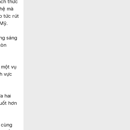
ách thức
ghệ mà
 tức rút
 Mỹ.
ằng sáng
còn
 một vụ
h vực
a hai
suốt hơn
ọ cùng