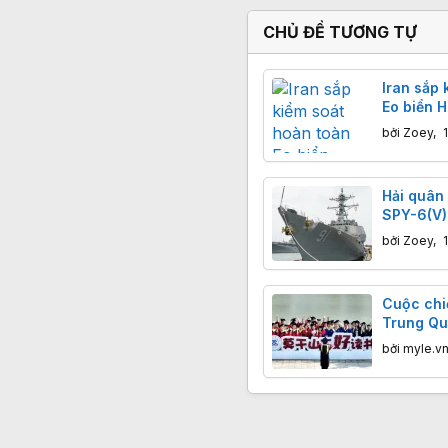
CHỦ ĐỀ TƯƠNG TỰ
Iran sắp 
Eo biển 
xin phép
bởi
Zoey
,
Hải quân
SPY-6(V)
tàu khu t
bởi
Zoey
,
Cuộc chiế
Trung Qu
chưa tốt 
bởi
myle.v
lần