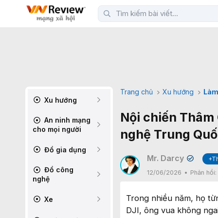
Trang chủ
Xu hướng
Làm
Xu hướng
Nội chiến Thâm 
An ninh mạng
cho mọi người
nghệ Trung Quố
Đồ gia dụng
Mr. Darcy
+T
✔
Đồ công
12/06/2026
Phản hồi
nghệ
Trong nhiều năm, họ từ
Xe
DJI, ông vua không ngai