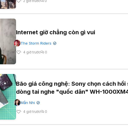
2 giờ trước
0
Internet giờ chẳng còn gì vui
The Storm Riders
✔
4 giờ trước
0
Bão giá công nghệ: Sony chọn cách hồi 
dòng tai nghe "quốc dân" WH-1000XM
Mẫn Nhi
✔
4 giờ trước
0