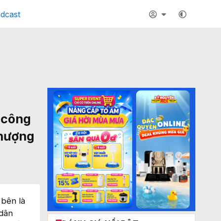
dcast
 công
nhượng
 bên là
 dân