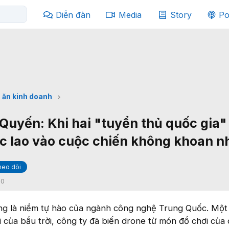
Diễn đàn
Media
Story
Po
 ăn kinh doanh
Quyến: Khi hai "tuyển thủ quốc gia"
c lao vào cuộc chiến không khoan 
heo dõi
:
0
ng là niềm tự hào của ngành công nghệ Trung Quốc. Một
 của bầu trời, công ty đã biến drone từ món đồ chơi của