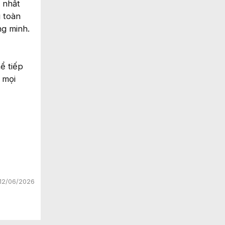
 nhất
 toàn
ng minh.
ể tiếp
 mọi
12/06/2026