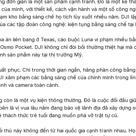
g đơn giản là một sản phẩm cạnh tranh. Đó là một kẻ th
 của mình, với thiết kế, cách vận hành và một số công n
m kho bằng sáng chế họ tích lũy suốt nhiều năm. DJI lập
ủa các tập đoàn công nghệ: kiện tụng bằng sáng chế tại
òa án liên bang ở Texas, cáo buộc Luna vi phạm nhiều b
Osmo Pocket. DJI không chỉ đòi bồi thường thiệt hại mà 
nh sản phẩm này tại thị trường Mỹ.
uất phục. Chỉ trong thời gian ngắn, hãng phản công bằng
JI xâm phạm các bằng sáng chế của chính mình trong lĩn
ảnh và camera toàn cảnh.
 còn là một vụ kiện thông thường. Đó là cuộc đối đầu giữ
 bên là vị vua lâu năm đang bảo vệ lãnh địa đã xây dựng 
 thách thức trẻ tuổi đang muốn phá vỡ trật tự cũ.
 đối thủ này không đến từ hai quốc gia cạnh tranh nhau. H