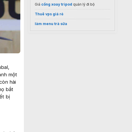
Giá
cổng xoay tripod
quản lý đi bộ
Thuê vps giá rẻ
làm menu trà sữa
bal,
ành một
còn hài
họ bắt
ết bị