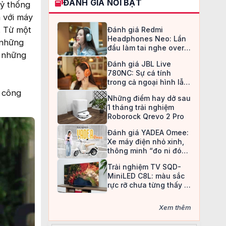
ĐÁNH GIÁ NỔI BẬT
kỷ thống
a với máy
h. Từ một
Đánh giá Redmi
Headphones Neo: Lần
 những
đầu làm tai nghe over-
c những
ear, Redmi chọn cách đi
Đánh giá JBL Live
an toàn
780NC: Sự cá tính
trong cả ngoại hình lẫn
chất âm
a công
Những điểm hay dở sau
1 tháng trải nghiệm
Roborock Qrevo 2 Pro
Đánh giá YADEA Omee:
Xe máy điện nhỏ xinh,
thông minh “đo ni đóng
giày” cho nữ sinh
Trải nghiệm TV SQD-
MiniLED C8L: màu sắc
rực rỡ chưa từng thấy ở
TV LCD
Xem thêm