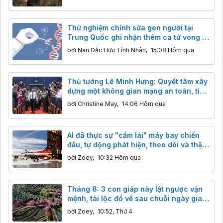
Thử nghiệm chỉnh sửa gen người tại
Trung Quốc ghi nhận thêm ca tử vong ở
trẻ em trong vòng 2 tuần
bởi
Nan Đắc Hữu Tình Nhân
,
15:08 Hôm qua
Thủ tướng Lê Minh Hưng: Quyết tâm xây
dựng một không gian mạng an toàn, tin
cậy và nhân văn
bởi
Christine May
,
14:06 Hôm qua
AI đã thực sự "cầm lái" máy bay chiến
đấu, tự động phát hiện, theo dõi và thậm
chí đánh chặn mục tiêu
bởi
Zoey
,
10:32 Hôm qua
Tháng 8: 3 con giáp này lật ngược vận
mệnh, tài lộc đổ về sau chuỗi ngày gian
nan.
bởi
Zoey
,
10:52, Thứ 4