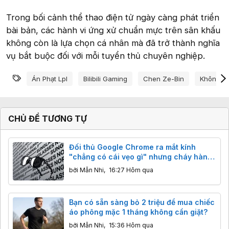
Trong bối cảnh thể thao điện tử ngày càng phát triển
bài bản, các hành vi ứng xử chuẩn mực trên sân khấu
không còn là lựa chọn cá nhân mà đã trở thành nghĩa
vụ bắt buộc đối với mỗi tuyển thủ chuyên nghiệp.
Từ khóa
Án Phạt Lpl
Bilibili Gaming
Chen Ze-Bin
Không Ch
CHỦ ĐỀ TƯƠNG TỰ
Đối thủ Google Chrome ra mắt kính
"chẳng có cái vẹo gì" nhưng cháy hàng
ngay lập tức
bởi
Mẫn Nhi
,
16:27 Hôm qua
Bạn có sẵn sàng bỏ 2 triệu để mua chiếc
áo phông mặc 1 tháng không cần giặt?
bởi
Mẫn Nhi
,
15:36 Hôm qua