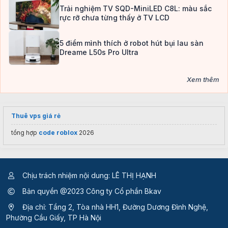
Trải nghiệm TV SQD-MiniLED C8L: màu sắc
rực rỡ chưa từng thấy ở TV LCD
5 điểm mình thích ở robot hút bụi lau sàn
Dreame L50s Pro Ultra
Xem thêm
Thuê vps giá rẻ
tổng hợp
code roblox
2026
Chịu trách nhiệm nội dung: LÊ THỊ HẠNH
Bản quyền @2023 Công ty Cổ phần Bkav
Địa chỉ: Tầng 2, Tòa nhà HH1, Đường Dương Đình Nghệ,
Phường Cầu Giấy, TP Hà Nội