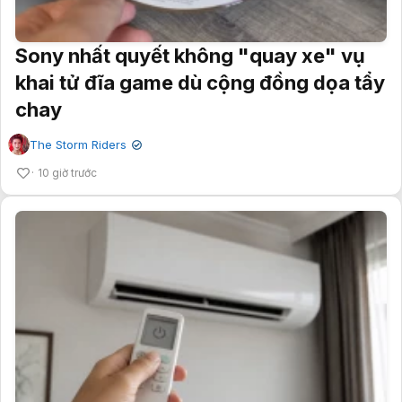
Sony nhất quyết không "quay xe" vụ
khai tử đĩa game dù cộng đồng dọa tẩy
chay
The Storm Riders
✔
10 giờ trước