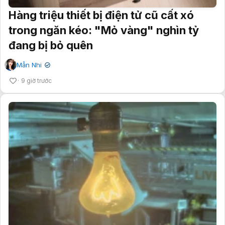
Hàng triệu thiết bị điện tử cũ cất xó
trong ngăn kéo: "Mỏ vàng" nghìn tỷ
đang bị bỏ quên
Mẫn Nhi
✔
9 giờ trước