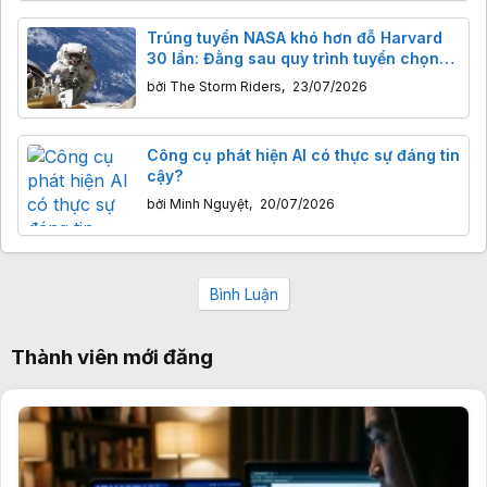
Trúng tuyển NASA khó hơn đỗ Harvard
30 lần: Đằng sau quy trình tuyển chọn
phi hành gia gắt gao đến mức nào?
bởi
The Storm Riders
,
23/07/2026
Công cụ phát hiện AI có thực sự đáng tin
cậy?
bởi
Minh Nguyệt
,
20/07/2026
Bình Luận
Thành viên mới đăng