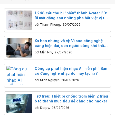
1.248 cầu thủ bị "biến" thành Avatar 3D:
Bí mật đằng sau những pha bắt việt vị tại
World Cup 2026
bởi
Thanh Phong
,
30/07/2026
Xa hoa nhưng vô vị: Vì sao công nghệ
càng hiện đại, con người càng khó thấy
vui?
bởi
Mẫn Nhi
,
27/07/2026
Công cụ phát hiện nhạc AI miễn phí: Bạn
có đang nghe nhạc do máy tạo ra?
bởi
Minh Nguyệt
,
26/07/2026
Trớ trêu: Thiết bị chống trộm biến 2 triệu
ô tô thành mục tiêu dễ dàng cho hacker
bởi
Derpy
,
26/07/2026