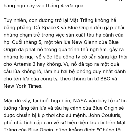
hàng ngũ này vào tháng 4 vừa qua.
Tuy nhiên, con đường trở lại Mặt Trăng không hề
bằng phẳng. Cả SpaceX và Blue Origin đều gặp phải
những chậm trễ trong việc sản xuất tàu hạ cánh của
họ. Cuối tháng 5, một tên lửa New Glenn của Blue
Origin đã phát nổ trong quá trình thử nghiệm, gây ra
những lo ngại về việc liệu công ty có sẵn sàng kịp thời
cho Artemis 3 hay không. Vụ nổ đã tạo ra một quả
cầu lửa khổng lồ, làm hư hại bệ phóng duy nhất dành
cho tên lửa của công ty, theo thông tin từ BBC và
New York Times.
Mặc dù vậy, tại buổi họp báo, NASA vẫn bày tỏ sự tin
tưởng rằng tên lửa và tàu hạ cánh của Blue Origin sẽ
được chuẩn bị kịp thời cho sứ mệnh. John Couluris,
phó chủ tịch cấp cao về sự hiện diện lâu dài trên Mặt
Trăng của Blue Origin, cũng khẳng định: "Chúng tôi