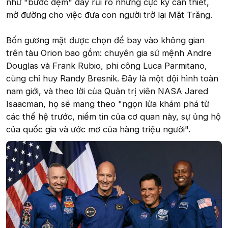
như "bước đệm" đầy rủi ro nhưng cực kỳ cần thiết,
mở đường cho việc đưa con người trở lại Mặt Trăng.
Bốn gương mặt được chọn để bay vào không gian
trên tàu Orion bao gồm: chuyên gia sứ mệnh Andre
Douglas và Frank Rubio, phi công Luca Parmitano,
cùng chỉ huy Randy Bresnik. Đây là một đội hình toàn
nam giới, và theo lời của Quản trị viên NASA Jared
Isaacman, họ sẽ mang theo "ngọn lửa khám phá từ
các thế hệ trước, niềm tin của cơ quan này, sự ủng hộ
của quốc gia và ước mơ của hàng triệu người".