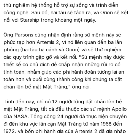
thử nghiệm hệ thống hỗ trợ sự sống và trình diễn
công nghệ. Sau đó, hai tàu sẽ tách ra, và Orion sẽ kết
nối với Starship trong khoảng một ngày.
Ông Parsons cũng nhận định rằng sứ mệnh này sẽ
phức tạp hơn Artemis 2, vì nó liên quan đến ba lần
phóng (hai tàu hạ cánh và Orion) và sẽ thử nghiệm
các quy trình gặp gỡ và kết nối. "Sứ mệnh này được
thiết kế có chủ đích để chấp nhận những rủi ro có
tính toán, nhằm giúp các phi hành đoàn tương lai an
toàn hơn và cuối cùng thành công khi chúng ta đặt
chân lên bề mặt Mặt Trăng," ông nói.
Tính đến nay, chỉ có 12 người từng đặt chân lên bề
mặt Mặt Trăng, tất cả đều thuộc các sứ mệnh Apollo
của NASA. Tổng cộng 24 người đã thực hiện chuyến
đi đến khu vực lân cận Mặt Trăng từ năm 1968 đến
1972, và bốn phi hành gia của Artemis 2 đã gia nhập