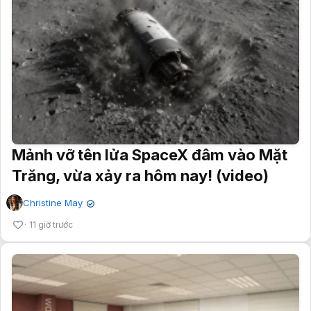
Mảnh vỡ tên lửa SpaceX đâm vào Mặt
Trăng, vừa xảy ra hôm nay! (video)
Christine May
✔
11 giờ trước