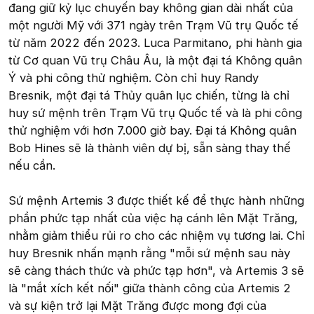
đang giữ kỷ lục chuyến bay không gian dài nhất của
một người Mỹ với 371 ngày trên Trạm Vũ trụ Quốc tế
từ năm 2022 đến 2023. Luca Parmitano, phi hành gia
từ Cơ quan Vũ trụ Châu Âu, là một đại tá Không quân
Ý và phi công thử nghiệm. Còn chỉ huy Randy
Bresnik, một đại tá Thủy quân lục chiến, từng là chỉ
huy sứ mệnh trên Trạm Vũ trụ Quốc tế và là phi công
thử nghiệm với hơn 7.000 giờ bay. Đại tá Không quân
Bob Hines sẽ là thành viên dự bị, sẵn sàng thay thế
nếu cần.
Sứ mệnh Artemis 3 được thiết kế để thực hành những
phần phức tạp nhất của việc hạ cánh lên Mặt Trăng,
nhằm giảm thiểu rủi ro cho các nhiệm vụ tương lai. Chỉ
huy Bresnik nhấn mạnh rằng "mỗi sứ mệnh sau này
sẽ càng thách thức và phức tạp hơn", và Artemis 3 sẽ
là "mắt xích kết nối" giữa thành công của Artemis 2
và sự kiện trở lại Mặt Trăng được mong đợi của