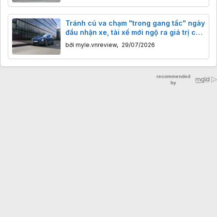
Tránh cú va chạm "trong gang tấc" ngày
đầu nhận xe, tài xế mới ngộ ra giá trị của
công nghệ
bởi
myle.vnreview
,
29/07/2026