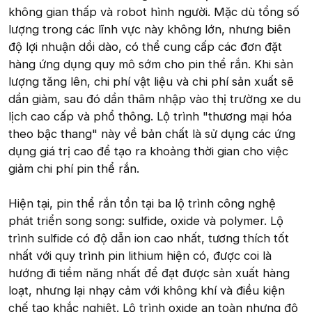
không gian thấp và robot hình người. Mặc dù tổng số
lượng trong các lĩnh vực này không lớn, nhưng biên
độ lợi nhuận dồi dào, có thể cung cấp các đơn đặt
hàng ứng dụng quy mô sớm cho pin thể rắn. Khi sản
lượng tăng lên, chi phí vật liệu và chi phí sản xuất sẽ
dần giảm, sau đó dần thâm nhập vào thị trường xe du
lịch cao cấp và phổ thông. Lộ trình "thương mại hóa
theo bậc thang" này về bản chất là sử dụng các ứng
dụng giá trị cao để tạo ra khoảng thời gian cho việc
giảm chi phí pin thể rắn.
Hiện tại, pin thể rắn tồn tại ba lộ trình công nghệ
phát triển song song: sulfide, oxide và polymer. Lộ
trình sulfide có độ dẫn ion cao nhất, tương thích tốt
nhất với quy trình pin lithium hiện có, được coi là
hướng đi tiềm năng nhất để đạt được sản xuất hàng
loạt, nhưng lại nhạy cảm với không khí và điều kiện
chế tạo khắc nghiệt. Lộ trình oxide an toàn nhưng độ