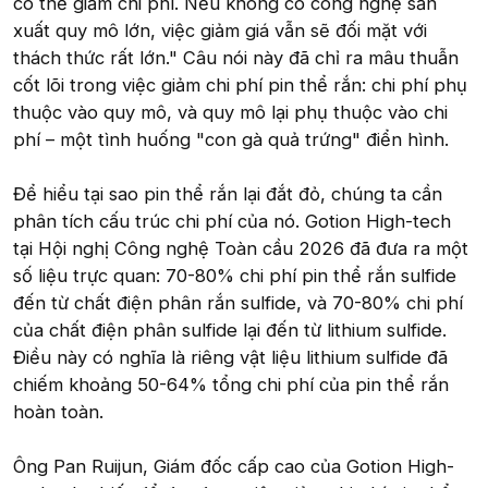
có thể giảm chi phí. Nếu không có công nghệ sản
xuất quy mô lớn, việc giảm giá vẫn sẽ đối mặt với
thách thức rất lớn." Câu nói này đã chỉ ra mâu thuẫn
cốt lõi trong việc giảm chi phí pin thể rắn: chi phí phụ
thuộc vào quy mô, và quy mô lại phụ thuộc vào chi
phí – một tình huống "con gà quả trứng" điển hình.
Để hiểu tại sao pin thể rắn lại đắt đỏ, chúng ta cần
phân tích cấu trúc chi phí của nó. Gotion High-tech
tại Hội nghị Công nghệ Toàn cầu 2026 đã đưa ra một
số liệu trực quan: 70-80% chi phí pin thể rắn sulfide
đến từ chất điện phân rắn sulfide, và 70-80% chi phí
của chất điện phân sulfide lại đến từ lithium sulfide.
Điều này có nghĩa là riêng vật liệu lithium sulfide đã
chiếm khoảng 50-64% tổng chi phí của pin thể rắn
hoàn toàn.
Ông Pan Ruijun, Giám đốc cấp cao của Gotion High-