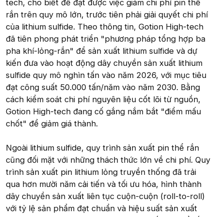
tech, cho biết để đạt được việc giảm chi phí pin thể
rắn trên quy mô lớn, trước tiên phải giải quyết chi phí
của lithium sulfide. Theo thông tin, Gotion High-tech
đã tiên phong phát triển "phương pháp tổng hợp ba
pha khí-lỏng-rắn" để sản xuất lithium sulfide và dự
kiến đưa vào hoạt động dây chuyền sản xuất lithium
sulfide quy mô nghìn tấn vào năm 2026, với mục tiêu
đạt công suất 50.000 tấn/năm vào năm 2030. Bằng
cách kiểm soát chi phí nguyên liệu cốt lõi từ nguồn,
Gotion High-tech đang cố gắng nắm bắt "điểm mấu
chốt" để giảm giá thành.
Ngoài lithium sulfide, quy trình sản xuất pin thể rắn
cũng đối mặt với những thách thức lớn về chi phí. Quy
trình sản xuất pin lithium lỏng truyền thống đã trải
qua hơn mười năm cải tiến và tối ưu hóa, hình thành
dây chuyền sản xuất liên tục cuộn-cuộn (roll-to-roll)
với tỷ lệ sản phẩm đạt chuẩn và hiệu suất sản xuất