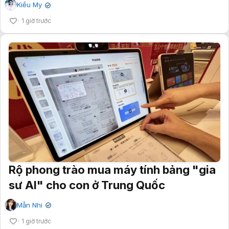
Kiều My
✔
1 giờ trước
Rộ phong trào mua máy tính bảng "gia
sư AI" cho con ở Trung Quốc
Mẫn Nhi
✔
1 giờ trước