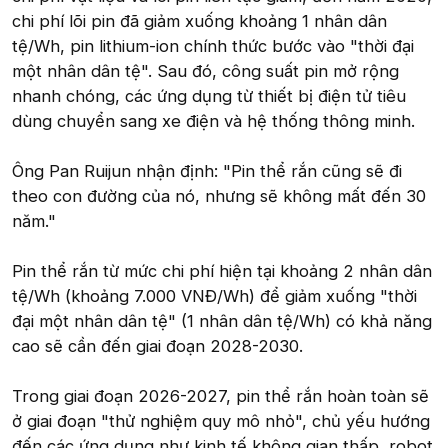
chi phí lõi pin đã giảm xuống khoảng 1 nhân dân
tệ/Wh, pin lithium-ion chính thức bước vào "thời đại
một nhân dân tệ". Sau đó, công suất pin mở rộng
nhanh chóng, các ứng dụng từ thiết bị điện tử tiêu
dùng chuyển sang xe điện và hệ thống thông minh.
Ông Pan Ruijun nhận định: "Pin thể rắn cũng sẽ đi
theo con đường của nó, nhưng sẽ không mất đến 30
năm."
Pin thể rắn từ mức chi phí hiện tại khoảng 2 nhân dân
tệ/Wh (khoảng 7.000 VNĐ/Wh) để giảm xuống "thời
đại một nhân dân tệ" (1 nhân dân tệ/Wh) có khả năng
cao sẽ cần đến giai đoạn 2028-2030.
Trong giai đoạn 2026-2027, pin thể rắn hoàn toàn sẽ
ở giai đoạn "thử nghiệm quy mô nhỏ", chủ yếu hướng
đến các ứng dụng như kinh tế không gian thấp, robot