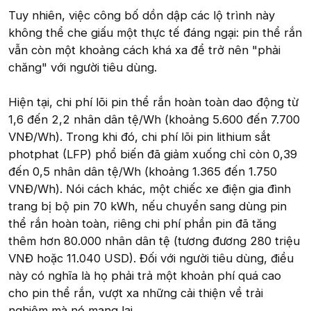
Tuy nhiên, việc công bố dồn dập các lộ trình này
không thể che giấu một thực tế đáng ngại: pin thể rắn
vẫn còn một khoảng cách khá xa để trở nên "phải
chăng" với người tiêu dùng.
Hiện tại, chi phí lõi pin thể rắn hoàn toàn dao động từ
1,6 đến 2,2 nhân dân tệ/Wh (khoảng 5.600 đến 7.700
VNĐ/Wh). Trong khi đó, chi phí lõi pin lithium sắt
photphat (LFP) phổ biến đã giảm xuống chỉ còn 0,39
đến 0,5 nhân dân tệ/Wh (khoảng 1.365 đến 1.750
VNĐ/Wh). Nói cách khác, một chiếc xe điện gia đình
trang bị bộ pin 70 kWh, nếu chuyển sang dùng pin
thể rắn hoàn toàn, riêng chi phí phần pin đã tăng
thêm hơn 80.000 nhân dân tệ (tương đương 280 triệu
VNĐ hoặc 11.040 USD). Đối với người tiêu dùng, điều
này có nghĩa là họ phải trả một khoản phí quá cao
cho pin thể rắn, vượt xa những cải thiện về trải
nghiệm mà nó mang lại.