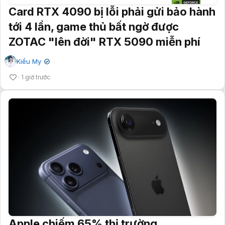
Card RTX 4090 bị lỗi phải gửi bảo hành
tới 4 lần, game thủ bất ngờ được
ZOTAC "lên đời" RTX 5090 miễn phí
Kiều My
✔
1 giờ trước
Apple chiếm 65% thị trường