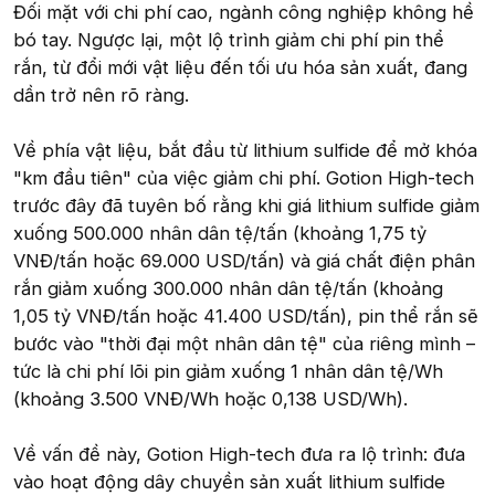
Đối mặt với chi phí cao, ngành công nghiệp không hề
bó tay. Ngược lại, một lộ trình giảm chi phí pin thể
rắn, từ đổi mới vật liệu đến tối ưu hóa sản xuất, đang
dần trở nên rõ ràng.
Về phía vật liệu, bắt đầu từ lithium sulfide để mở khóa
"km đầu tiên" của việc giảm chi phí. Gotion High-tech
trước đây đã tuyên bố rằng khi giá lithium sulfide giảm
xuống 500.000 nhân dân tệ/tấn (khoảng 1,75 tỷ
VNĐ/tấn hoặc 69.000 USD/tấn) và giá chất điện phân
rắn giảm xuống 300.000 nhân dân tệ/tấn (khoảng
1,05 tỷ VNĐ/tấn hoặc 41.400 USD/tấn), pin thể rắn sẽ
bước vào "thời đại một nhân dân tệ" của riêng mình –
tức là chi phí lõi pin giảm xuống 1 nhân dân tệ/Wh
(khoảng 3.500 VNĐ/Wh hoặc 0,138 USD/Wh).
Về vấn đề này, Gotion High-tech đưa ra lộ trình: đưa
vào hoạt động dây chuyền sản xuất lithium sulfide