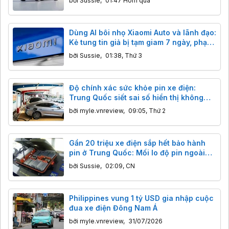
bởi
Sussie
,
01:47 Hôm qua
Dùng AI bôi nhọ Xiaomi Auto và lãnh đạo:
Kẻ tung tin giả bị tạm giam 7 ngày, phạt
tiền
bởi
Sussie
,
01:38, Thứ 3
Độ chính xác sức khỏe pin xe điện:
Trung Quốc siết sai số hiển thị không
quá 5%
bởi
myle.vnreview
,
09:05, Thứ 2
Gần 20 triệu xe điện sắp hết bảo hành
pin ở Trung Quốc: Mối lo độ pin ngoài
giá rẻ, hiểm họa khôn lường
bởi
Sussie
,
02:09, CN
Philippines vung 1 tỷ USD gia nhập cuộc
đua xe điện Đông Nam Á
bởi
myle.vnreview
,
31/07/2026