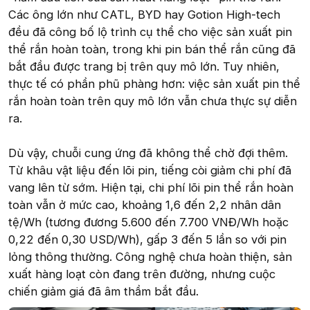
Các ông lớn như CATL, BYD hay Gotion High-tech
đều đã công bố lộ trình cụ thể cho việc sản xuất pin
thể rắn hoàn toàn, trong khi pin bán thể rắn cũng đã
bắt đầu được trang bị trên quy mô lớn. Tuy nhiên,
thực tế có phần phũ phàng hơn: việc sản xuất pin thể
rắn hoàn toàn trên quy mô lớn vẫn chưa thực sự diễn
ra.
Dù vậy, chuỗi cung ứng đã không thể chờ đợi thêm.
Từ khâu vật liệu đến lõi pin, tiếng còi giảm chi phí đã
vang lên từ sớm. Hiện tại, chi phí lõi pin thể rắn hoàn
toàn vẫn ở mức cao, khoảng 1,6 đến 2,2 nhân dân
tệ/Wh (tương đương 5.600 đến 7.700 VNĐ/Wh hoặc
0,22 đến 0,30 USD/Wh), gấp 3 đến 5 lần so với pin
lỏng thông thường. Công nghệ chưa hoàn thiện, sản
xuất hàng loạt còn đang trên đường, nhưng cuộc
chiến giảm giá đã âm thầm bắt đầu.