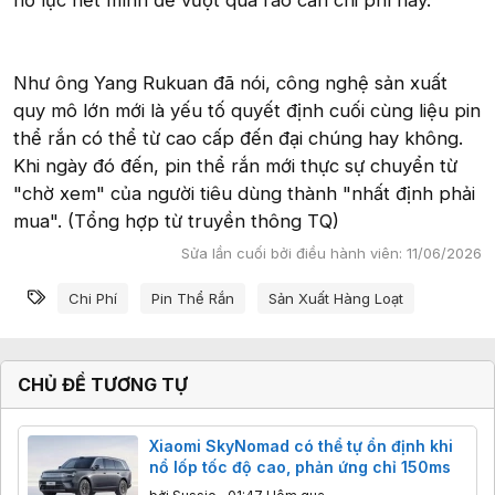
nỗ lực hết mình để vượt qua rào cản chi phí này.
Như ông Yang Rukuan đã nói, công nghệ sản xuất
quy mô lớn mới là yếu tố quyết định cuối cùng liệu pin
thể rắn có thể từ cao cấp đến đại chúng hay không.
Khi ngày đó đến, pin thể rắn mới thực sự chuyển từ
"chờ xem" của người tiêu dùng thành "nhất định phải
mua". (Tổng hợp từ truyền thông TQ)
Sửa lần cuối bởi điều hành viên:
11/06/2026
Từ khóa
Chi Phí
Pin Thể Rắn
Sản Xuất Hàng Loạt
CHỦ ĐỀ TƯƠNG TỰ
Xiaomi SkyNomad có thể tự ổn định khi
nổ lốp tốc độ cao, phản ứng chỉ 150ms