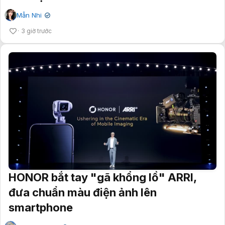
Mẫn Nhi
✔
3 giờ trước
HONOR bắt tay "gã khổng lồ" ARRI,
đưa chuẩn màu điện ảnh lên
smartphone