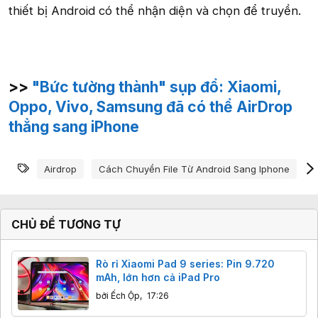
thiết bị Android có thể nhận diện và chọn để truyền.
>>
"Bức tường thành" sụp đổ: Xiaomi,
Oppo, Vivo, Samsung đã có thể AirDrop
thẳng sang iPhone
Từ khóa
Airdrop
Cách Chuyển File Từ Android Sang Iphone
X
CHỦ ĐỀ TƯƠNG TỰ
Rò rỉ Xiaomi Pad 9 series: Pin 9.720
mAh, lớn hơn cả iPad Pro
bởi
Ếch Ộp
,
17:26