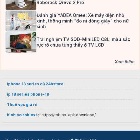
Roborock Qrevo 2 Pro
Đánh giá YADEA Omee: Xe máy điện nhỏ
xinh, thông minh “đo ni đóng giày” cho nữ
sinh
Trải nghiệm TV SQD-MiniLED C8L: màu sắc
rực rỡ chưa từng thấy ở TV LCD
Xem thêm
iphone 13 series cũ 24hstore
ip 18 series phone-18
Thuê vps giá rẻ
hình áo roblox
tại https://roblox-apk.download/