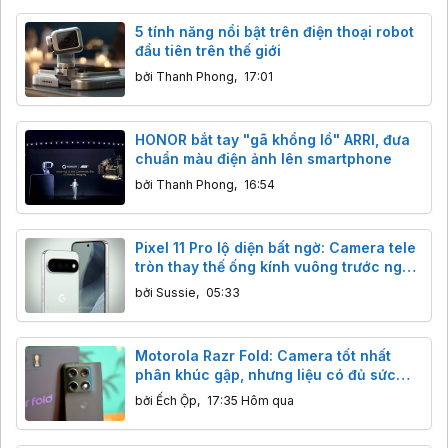
5 tính năng nổi bật trên điện thoại robot
đầu tiên trên thế giới
bởi
Thanh Phong
,
17:01
HONOR bắt tay "gã khổng lồ" ARRI, đưa
chuẩn màu điện ảnh lên smartphone
bởi
Thanh Phong
,
16:54
Pixel 11 Pro lộ diện bất ngờ: Camera tele
tròn thay thế ống kính vuông trước ngày
ra mắt.
bởi
Sussie
,
05:33
Motorola Razr Fold: Camera tốt nhất
phân khúc gập, nhưng liệu có đủ sức
đấu flagship?
bởi
Ếch Ộp
,
17:35 Hôm qua