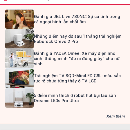
Đánh giá JBL Live 780NC: Sự cá tính trong
cả ngoại hình lẫn chất âm
Những điểm hay dở sau 1 tháng trải nghiệm
Roborock Qrevo 2 Pro
Đánh giá YADEA Omee: Xe máy điện nhỏ
xinh, thông minh “đo ni đóng giày” cho nữ
sinh
Trải nghiệm TV SQD-MiniLED C8L: màu sắc
rực rỡ chưa từng thấy ở TV LCD
5 điểm mình thích ở robot hút bụi lau sàn
Dreame L50s Pro Ultra
Xem thêm