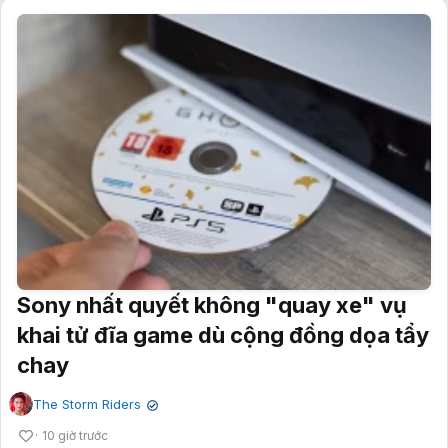
Sony nhất quyết không "quay xe" vụ
khai tử đĩa game dù cộng đồng dọa tẩy
chay
The Storm Riders
✔
10 giờ trước