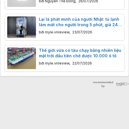
bởi
Nguyễn Thế Đông
,
26/07/2026
Lại là phát minh của người Nhật: tủ lạnh
làm mát cho người trong 5 phút, giá 240
triệu đồng
bởi
myle.vnreview
,
23/07/2026
Thế giới vừa có tàu chạy bằng nhiên liệu
mặt trời đầu tiên chở được 10.000 ô tô
bởi
myle.vnreview
,
22/07/2026