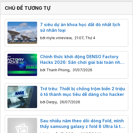
CHỦ ĐỀ TƯƠNG TỰ
7 siêu dự án khoa học đắt đỏ nhất lịch
sử nhân loại
bởi
myle.vnreview
,
21:07, Thứ 4
Chính thức khởi động DENSO Factory
Hacks 2026: Sân chơi giải bài toán nhà
máy thông minh cho giới trẻ Việt
bởi
Thanh Phong
,
31/07/2026
Trớ trêu: Thiết bị chống trộm biến 2 triệu
ô tô thành mục tiêu dễ dàng cho hacker
bởi
Derpy
,
26/07/2026
Sau nhiều năm theo dõi dòng Fold, mình
thấy samsung galaxy z fold 8 Ultra là thế
hệ có định hướng rõ ràng nhất