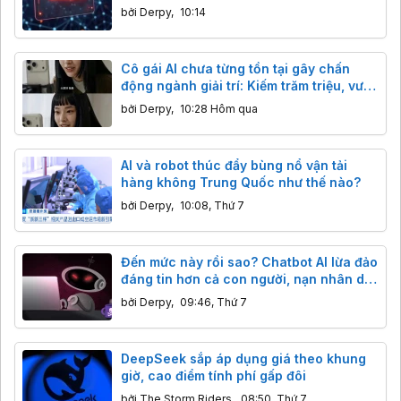
bởi
Derpy
,
10:14
Cô gái AI chưa từng tồn tại gây chấn
động ngành giải trí: Kiếm trăm triệu, vượt
mặt sao thật
bởi
Derpy
,
10:28 Hôm qua
AI và robot thúc đẩy bùng nổ vận tải
hàng không Trung Quốc như thế nào?
bởi
Derpy
,
10:08, Thứ 7
Đến mức này rồi sao? Chatbot AI lừa đảo
đáng tin hơn cả con người, nạn nhân dễ
sập bẫy hơn.
bởi
Derpy
,
09:46, Thứ 7
DeepSeek sắp áp dụng giá theo khung
giờ, cao điểm tính phí gấp đôi
bởi
The Storm Riders
,
08:50, Thứ 7