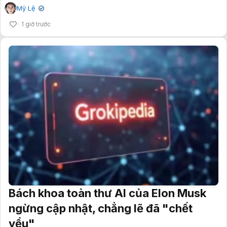
Mỹ Lệ
✔
1 giờ trước
Bách khoa toàn thư AI của Elon Musk
ngừng cập nhật, chẳng lẽ đã "chết
yểu"