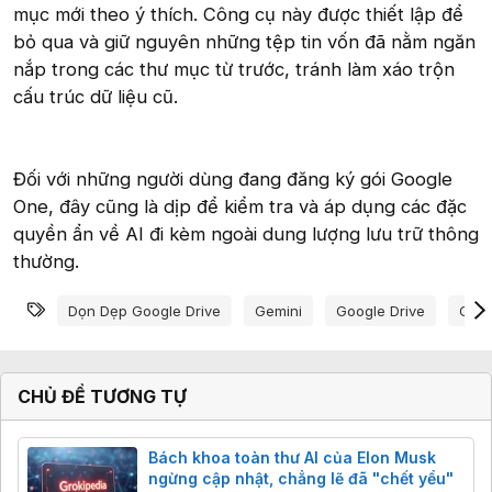
mục mới theo ý thích. Công cụ này được thiết lập để
bỏ qua và giữ nguyên những tệp tin vốn đã nằm ngăn
nắp trong các thư mục từ trước, tránh làm xáo trộn
cấu trúc dữ liệu cũ.
Đối với những người dùng đang đăng ký gói Google
One, đây cũng là dịp để kiểm tra và áp dụng các đặc
quyền ẩn về AI đi kèm ngoài dung lượng lưu trữ thông
thường.
Từ khóa
Dọn Dẹp Google Drive
Gemini
Google Drive
Goog
CHỦ ĐỀ TƯƠNG TỰ
Bách khoa toàn thư AI của Elon Musk
ngừng cập nhật, chẳng lẽ đã "chết yểu"