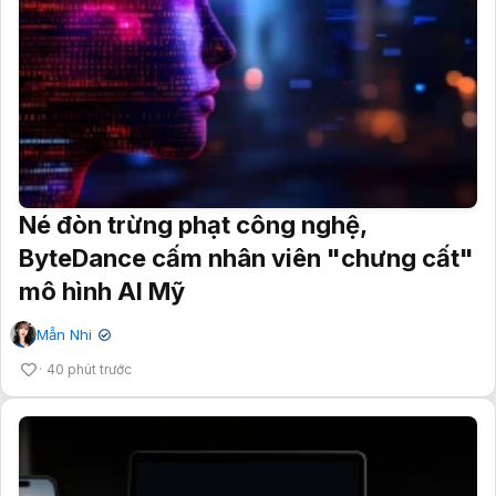
Né đòn trừng phạt công nghệ,
ByteDance cấm nhân viên "chưng cất"
mô hình AI Mỹ
Mẫn Nhi
✔
40 phút trước