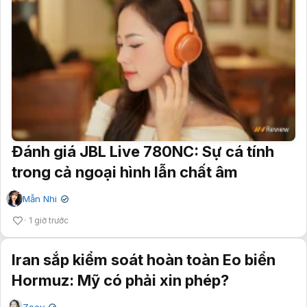
Đánh giá JBL Live 780NC: Sự cá tính
trong cả ngoại hình lẫn chất âm
Mẫn Nhi
✔
1 giờ trước
Iran sắp kiểm soát hoàn toàn Eo biển
Hormuz: Mỹ có phải xin phép?
Zoey