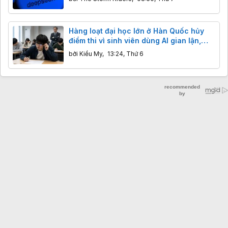
Hàng loạt đại học lớn ở Hàn Quốc hủy
điểm thi vì sinh viên dùng AI gian lận,
phải quay lại thi viết tay
bởi
Kiều My
,
13:24, Thứ 6