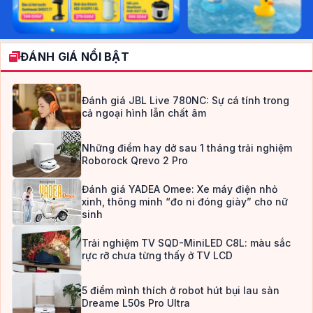
ĐÁNH GIÁ NỔI BẬT
Đánh giá JBL Live 780NC: Sự cá tính trong
cả ngoại hình lẫn chất âm
Những điểm hay dở sau 1 tháng trải nghiệm
Roborock Qrevo 2 Pro
Đánh giá YADEA Omee: Xe máy điện nhỏ
xinh, thông minh “đo ni đóng giày” cho nữ
sinh
Trải nghiệm TV SQD-MiniLED C8L: màu sắc
rực rỡ chưa từng thấy ở TV LCD
5 điểm mình thích ở robot hút bụi lau sàn
Dreame L50s Pro Ultra