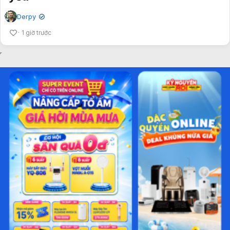
Derpy
✔
1 giờ trước