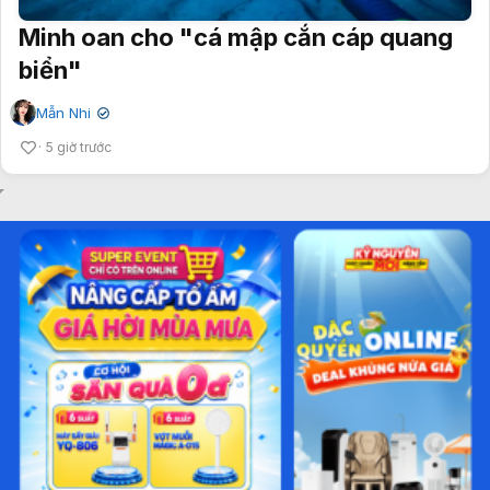
Minh oan cho "cá mập cắn cáp quang
biển"
Mẫn Nhi
✔
5 giờ trước