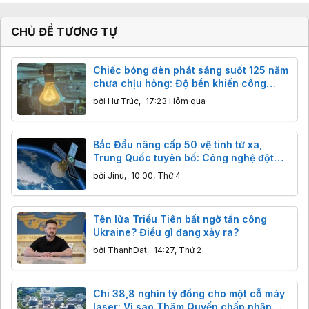
CHỦ ĐỀ TƯƠNG TỰ
Chiếc bóng đèn phát sáng suốt 125 năm
chưa chịu hỏng: Độ bền khiến công
nghệ hiện đại cũng phải ngả nón
bởi
Hư Trúc
,
17:23 Hôm qua
Bắc Đẩu nâng cấp 50 vệ tinh từ xa,
Trung Quốc tuyên bố: Công nghệ đột
phá, độ chính xác centimet vượt trội
bởi
Jinu
,
10:00, Thứ 4
GPS
Tên lửa Triều Tiên bất ngờ tấn công
Ukraine? Điều gì đang xảy ra?
bởi
ThanhDat
,
14:27, Thứ 2
Chi 38,8 nghìn tỷ đồng cho một cỗ máy
laser: Vì sao Thâm Quyến chấp nhận