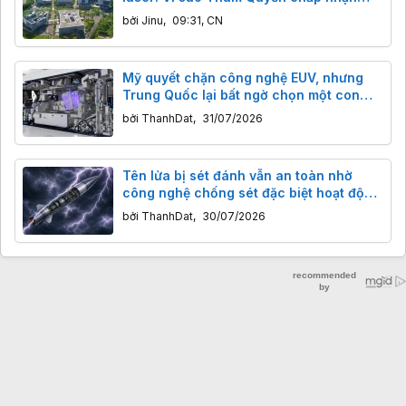
"mài kiếm" cả trăm năm
bởi
Jinu
,
09:31, CN
Mỹ quyết chặn công nghệ EUV, nhưng
Trung Quốc lại bất ngờ chọn một con
đường khác để phát triển chip tiên tiến
bởi
ThanhDat
,
31/07/2026
Tên lửa bị sét đánh vẫn an toàn nhờ
công nghệ chống sét đặc biệt hoạt động
ra sao?
bởi
ThanhDat
,
30/07/2026