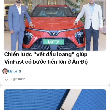
Chiến lược "vết dầu loang" giúp
VinFast có bước tiến lớn ở Ấn Độ
Mỹ Lệ
✔
3 giờ trước