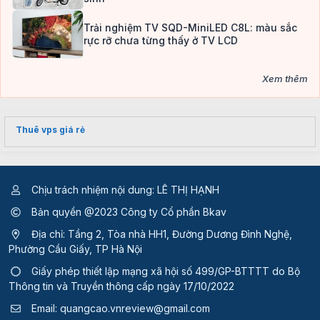
Trải nghiệm TV SQD-MiniLED C8L: màu sắc
rực rỡ chưa từng thấy ở TV LCD
Xem thêm
Thuê vps giá rẻ
Chịu trách nhiệm nội dung: LÊ THỊ HẠNH
Bản quyền @2023 Công ty Cổ phần Bkav
Địa chỉ: Tầng 2, Tòa nhà HH1, Đường Dương Đình Nghệ,
Phường Cầu Giấy, TP Hà Nội
Giấy phép thiết lập mạng xã hội số 499/GP-BTTTT
do Bộ
Thông tin và Truyền thông cấp ngày 17/10/2022
Email:
quangcao.vnreview@gmail.com