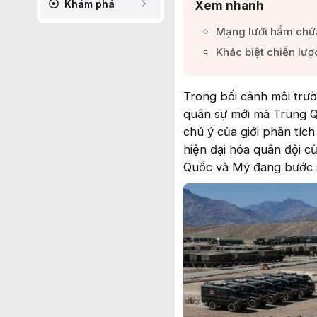
Khám phá
Xem nhanh
Mạng lưới hầm chứa 
Khác biệt chiến lượ
Trong bối cảnh môi trư
quân sự mới mà Trung Q
chú ý của giới phân tíc
hiện đại hóa quân đội c
Quốc và Mỹ đang bước s