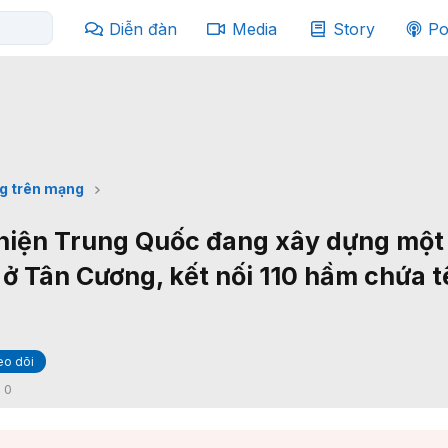
Diễn đàn
Media
Story
Po
g trên mạng
 hiện Trung Quốc đang xây dựng một
 ở Tân Cương, kết nối 110 hầm chứa t
eo dõi
:
0