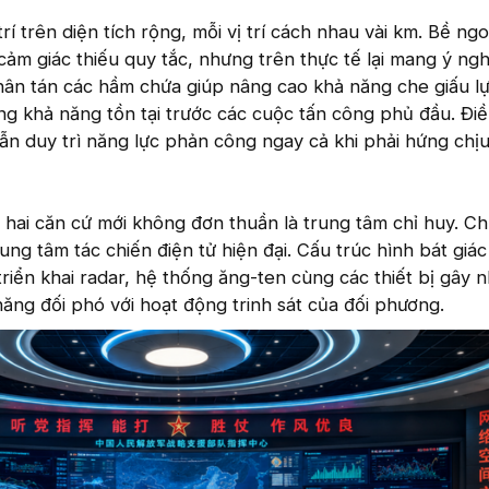
 trên diện tích rộng, mỗi vị trí cách nhau vài km. Bề ngo
cảm giác thiếu quy tắc, nhưng trên thực tế lại mang ý ngh
hân tán các hầm chứa giúp nâng cao khả năng che giấu l
tăng khả năng tồn tại trước các cuộc tấn công phủ đầu. Đi
n duy trì năng lực phản công ngay cả khi phải hứng chị
á hai căn cứ mới không đơn thuần là trung tâm chỉ huy. C
ung tâm tác chiến điện tử hiện đại. Cấu trúc hình bát giá
triển khai radar, hệ thống ăng-ten cùng các thiết bị gây n
năng đối phó với hoạt động trinh sát của đối phương.