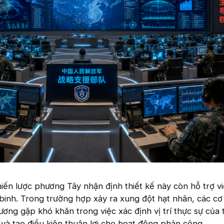
iến lược phương Tây nhận định thiết kế này còn hỗ trợ v
binh. Trong trường hợp xảy ra xung đột hạt nhân, các cơ
ơng gặp khó khăn trong việc xác định vị trí thực sự của t
 và tạo điều kiện thuận lợi cho hoạt động phản công.