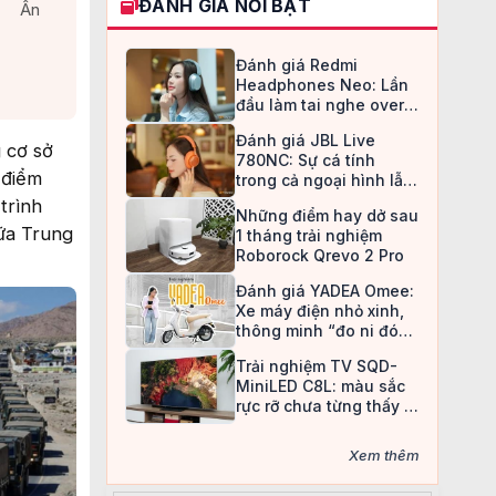
ĐÁNH GIÁ NỔI BẬT
Ẩn
Đánh giá Redmi
Headphones Neo: Lần
đầu làm tai nghe over-
ear, Redmi chọn cách đi
Đánh giá JBL Live
an toàn
 cơ sở
780NC: Sự cá tính
 điểm
trong cả ngoại hình lẫn
chất âm
trình
Những điểm hay dở sau
iữa Trung
1 tháng trải nghiệm
Roborock Qrevo 2 Pro
Đánh giá YADEA Omee:
Xe máy điện nhỏ xinh,
thông minh “đo ni đóng
giày” cho nữ sinh
Trải nghiệm TV SQD-
MiniLED C8L: màu sắc
rực rỡ chưa từng thấy ở
TV LCD
Xem thêm