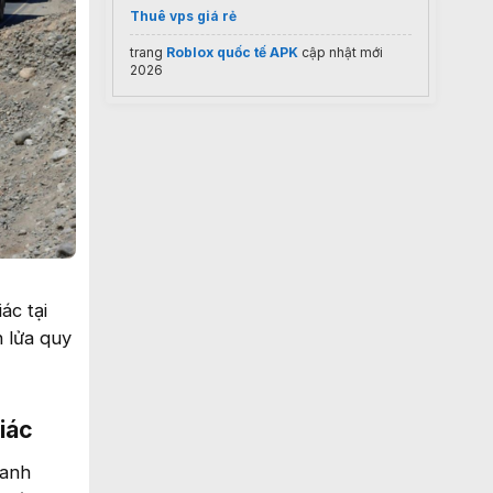
Thuê vps giá rẻ
trang
Roblox quốc tế APK
cập nhật mới
2026
ác tại
n lửa quy
iác
uanh