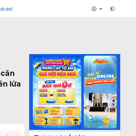
dcast
 căn
ên lửa