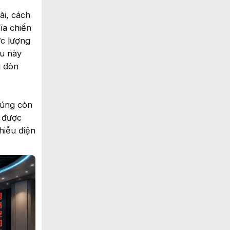
ài, cách
ĩa chiến
ực lượng
ều này
u đòn
húng còn
c được
hiễu điện