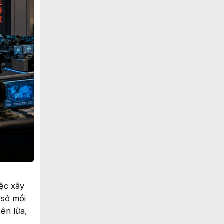
iệc xây
 sở mồi
ên lửa,