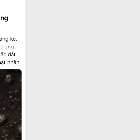
ong
áng kể.
 trong
oặc đất
ạt nhân.