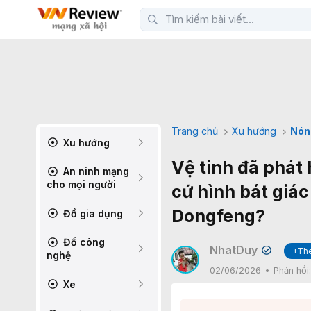
Trang chủ
Xu hướng
Nón
Xu hướng
Vệ tinh đã phát
An ninh mạng
cho mọi người
cứ hình bát giác
Dongfeng?
Đồ gia dụng
Đồ công
NhatDuy
+Th
✔
nghệ
02/06/2026
Phản hồi
Xe