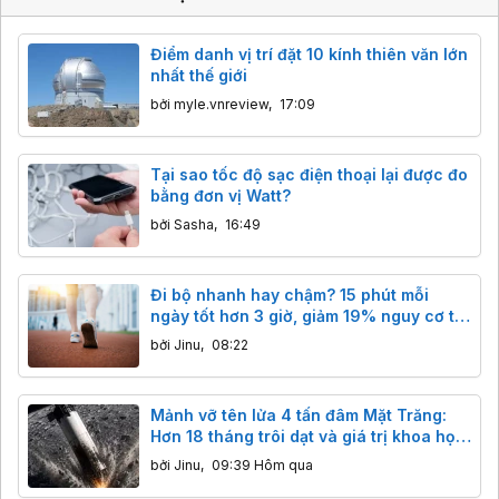
Điểm danh vị trí đặt 10 kính thiên văn lớn
nhất thế giới
bởi
myle.vnreview
,
17:09
Tại sao tốc độ sạc điện thoại lại được đo
bằng đơn vị Watt?
bởi
Sasha
,
16:49
Đi bộ nhanh hay chậm? 15 phút mỗi
ngày tốt hơn 3 giờ, giảm 19% nguy cơ tử
vong
bởi
Jinu
,
08:22
Mảnh vỡ tên lửa 4 tấn đâm Mặt Trăng:
Hơn 18 tháng trôi dạt và giá trị khoa học
bất ngờ
bởi
Jinu
,
09:39 Hôm qua