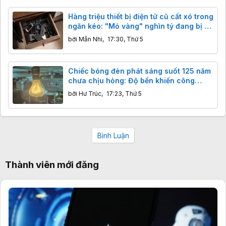
Hàng triệu thiết bị điện tử cũ cất xó trong
ngăn kéo: "Mỏ vàng" nghìn tỷ đang bị bỏ
quên
bởi
Mẫn Nhi
,
17:30, Thứ 5
Chiếc bóng đèn phát sáng suốt 125 năm
chưa chịu hỏng: Độ bền khiến công
nghệ hiện đại cũng phải ngả nón
bởi
Hư Trúc
,
17:23, Thứ 5
Bình Luận
Thành viên mới đăng