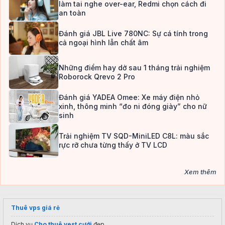
làm tai nghe over-ear, Redmi chọn cách đi
an toàn
Đánh giá JBL Live 780NC: Sự cá tính trong
cả ngoại hình lẫn chất âm
Những điểm hay dở sau 1 tháng trải nghiệm
Roborock Qrevo 2 Pro
Đánh giá YADEA Omee: Xe máy điện nhỏ
xinh, thông minh “đo ni đóng giày” cho nữ
sinh
Trải nghiệm TV SQD-MiniLED C8L: màu sắc
rực rỡ chưa từng thấy ở TV LCD
Xem thêm
Thuê vps giá rẻ
Dịch vụ
Cho thuê vest cưới
đẹp