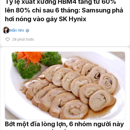
Tỷ lệ xuất xưởng HBM4 tăng từ 60%
lên 80% chỉ sau 6 tháng: Samsung phả
hơi nóng vào gáy SK Hynix
Mẫn Nhi
✔
28 phút trước
Bớt một đĩa lòng lợn, 6 nhóm người này