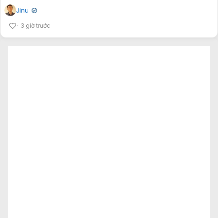
Jinu
✔
3 giờ trước