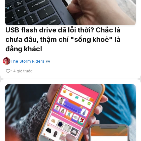
USB flash drive đã lỗi thời? Chắc là
chưa đâu, thậm chí "sống khoẻ" là
đằng khác!
The Storm Riders
✔
4 giờ trước