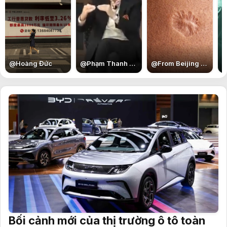
@
Hoàng Đức
@
Phạm Thanh Bình
@
From Beijing with Love
Bối cảnh mới của thị trường ô tô toàn