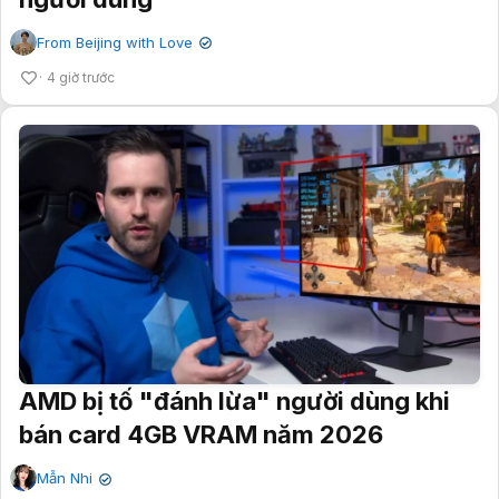
From Beijing with Love
✔
4 giờ trước
AMD bị tố "đánh lừa" người dùng khi
bán card 4GB VRAM năm 2026
Mẫn Nhi
✔