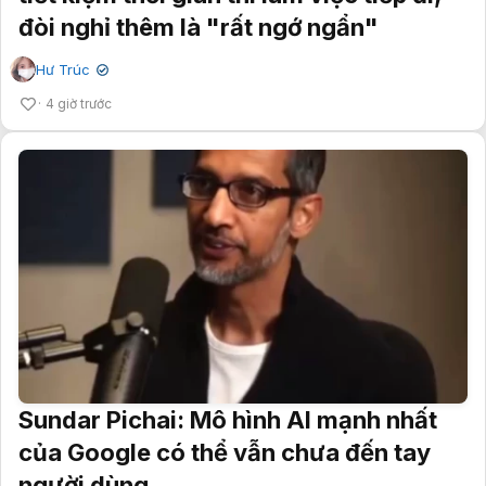
đòi nghỉ thêm là "rất ngớ ngẩn"
Hư Trúc
✔
4 giờ trước
Sundar Pichai: Mô hình AI mạnh nhất
của Google có thể vẫn chưa đến tay
người dùng