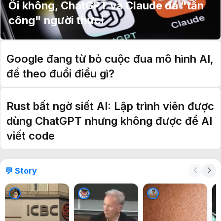
Ôi không, ChatGPT và Claude đã "tấn
công" người thực!
Google đang từ bỏ cuộc đua mô hình AI,
để theo đuổi điều gì?
Rust bất ngờ siết AI: Lập trình viên được
dùng ChatGPT nhưng không được để AI
viết code
💬 Story