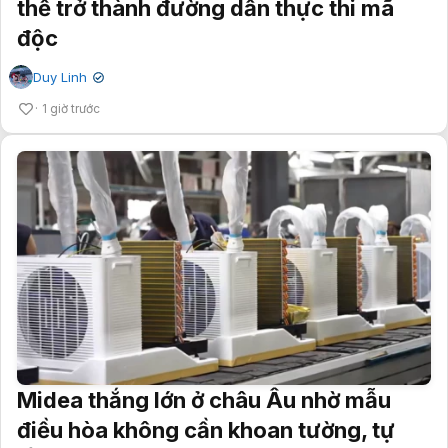
thể trở thành đường dẫn thực thi mã
độc
Duy Linh
✔
1 giờ trước
Midea thắng lớn ở châu Âu nhờ mẫu
điều hòa không cần khoan tường, tự