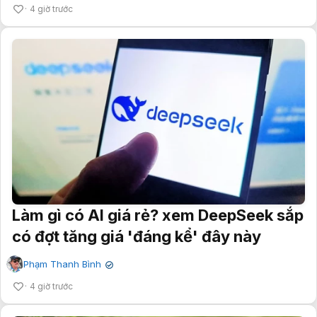
4 giờ trước
Làm gì có AI giá rẻ? xem DeepSeek sắp
có đợt tăng giá 'đáng kể' đây này
Phạm Thanh Bình
✔
4 giờ trước