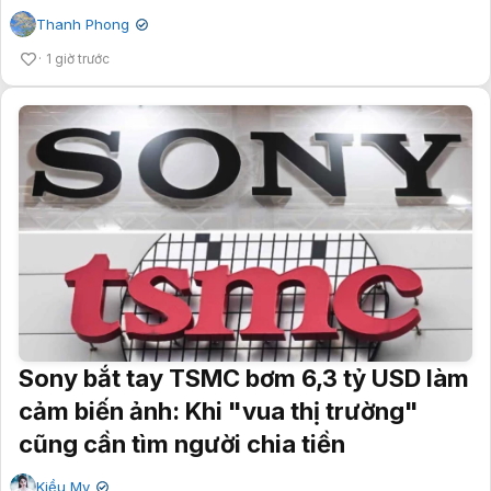
Thanh Phong
✔
1 giờ trước
Sony bắt tay TSMC bơm 6,3 tỷ USD làm
cảm biến ảnh: Khi "vua thị trường"
cũng cần tìm người chia tiền
Kiều My
✔