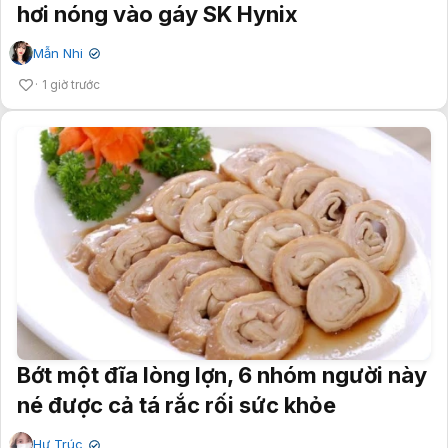
hơi nóng vào gáy SK Hynix
Mẫn Nhi
✔
1 giờ trước
Bớt một đĩa lòng lợn, 6 nhóm người này
né được cả tá rắc rối sức khỏe
Hư Trúc
✔