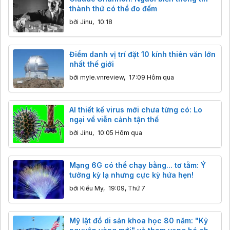
thành thứ có thể đo đếm
bởi
Jinu
,
10:18
Điểm danh vị trí đặt 10 kính thiên văn lớn
nhất thế giới
bởi
myle.vnreview
,
17:09 Hôm qua
AI thiết kế virus mới chưa từng có: Lo
ngại về viễn cảnh tận thế
bởi
Jinu
,
10:05 Hôm qua
Mạng 6G có thể chạy bằng... tơ tằm: Ý
tưởng kỳ lạ nhưng cực kỳ hứa hẹn!
bởi
Kiều My
,
19:09, Thứ 7
Mỹ lật đổ di sản khoa học 80 năm: "Kỷ