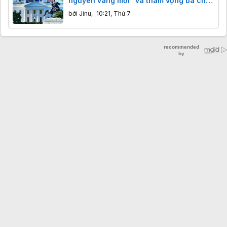
nguyên vàng mới" và tham vọng bá chủ
công nghệ
bởi
Jinu
,
10:21, Thứ 7