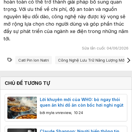
hoàn toàn có thể trở thành giải pháp bổ sung quan
trọng. Với ưu thế về chi phí, độ an toàn và nguồn
nguyên liệu dồi dào, công nghệ này được kỳ vọng sẽ
mở rộng lựa chọn cho người dùng và góp phần thúc
đẩy sự phát triển của ngành xe điện trong những năm
tới.
Sửa lần cuối:
04/06/2026
Từ khóa
Catl Pin Ion Natri
Công Nghệ Lưu Trữ Năng Lượng Mới
CHỦ ĐỀ TƯƠNG TỰ
Lời khuyên mới của WHO: bỏ ngay thói
quen ăn khi đồ ăn còn bốc hơi nghi ngút
bởi
myle.vnreview
,
10:24
Claude Shannon: Người biến thông tin