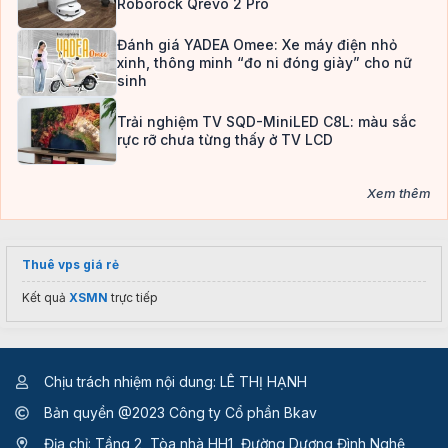
Roborock Qrevo 2 Pro
Đánh giá YADEA Omee: Xe máy điện nhỏ
xinh, thông minh “đo ni đóng giày” cho nữ
sinh
Trải nghiệm TV SQD-MiniLED C8L: màu sắc
rực rỡ chưa từng thấy ở TV LCD
Xem thêm
Thuê vps giá rẻ
Kết quả
XSMN
trực tiếp
Chịu trách nhiệm nội dung: LÊ THỊ HẠNH
Bản quyền @2023 Công ty Cổ phần Bkav
Địa chỉ: Tầng 2, Tòa nhà HH1, Đường Dương Đình Nghệ,