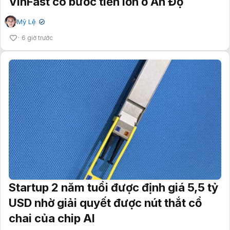
VinFast có bước tiến lớn ở Ấn Độ
Mỹ Lệ
✔
6 giờ trước
Startup 2 năm tuổi được định giá 5,5 tỷ
USD nhờ giải quyết được nút thắt cổ
chai của chip AI