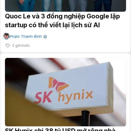
Quoc Le và 3 đồng nghiệp Google lập
startup có thể viết lại lịch sử AI
Phạm Thanh Bình
✔
2 giờ trước
SK Hynix chi 38 tỷ USD mở rộng nhà