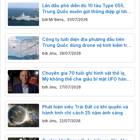
Lần đầu phô diễn đủ 10 tàu Type 055,
Trung Quốc muốn gửi thông điệp gì tới
Mỹ và các cường quốc hải quân?
bởi
Mr Bens
,
31/07/2026
Công ty lưới điện địa phương đầu tiên
Trung Quốc dùng drone vệ tinh kiểm tra
đường dây điện vùng núi sâu, tiết kiệm
bởi
Jinu
,
29/07/2026
thời gian kỷ lục
Chuyên gia 70 tuổi ghi hình vật thể lạ,
Mỹ không thể che giấu bí mật UFO hàng
thập kỷ
bởi
Jinu
,
27/07/2026
Phát hiện siêu Trái Đất có khí quyển và
hành tinh chỉ cách 25 năm ánh sáng
bởi
Jinu
,
22/07/2026