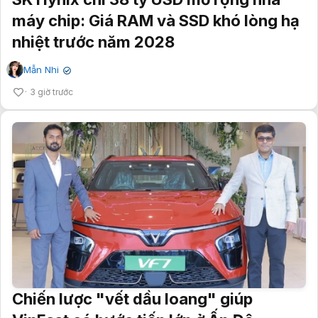
máy chip: Giá RAM và SSD khó lòng hạ
nhiệt trước năm 2028
Mẫn Nhi
✔
3 giờ trước
Chiến lược "vết dầu loang" giúp