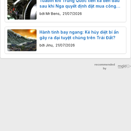
Tuabin khí Trung Quốc tiến xa đến đâu
sau khi Nga quyết định đặt mua công
nghệ?
bởi
Mr Bens
,
21/07/2026
Hành tinh bay ngang: Kẻ hủy diệt bí ẩn
gây ra đại tuyệt chủng trên Trái Đất?
bởi
Jinu
,
21/07/2026