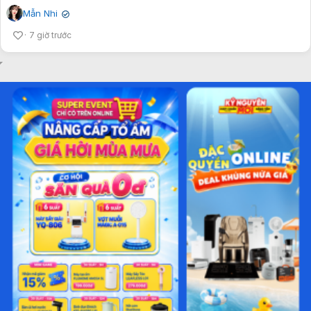
Mẫn Nhi
✔
7 giờ trước