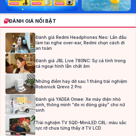
ĐÁNH GIÁ NỔI BẬT
Đánh giá Redmi Headphones Neo: Lần đầu
làm tai nghe over-ear, Redmi chọn cách đi
an toàn
Đánh giá JBL Live 780NC: Sự cá tính trong
cả ngoại hình lẫn chất âm
Những điểm hay dở sau 1 tháng trải nghiệm
Roborock Qrevo 2 Pro
Đánh giá YADEA Omee: Xe máy điện nhỏ
xinh, thông minh “đo ni đóng giày” cho nữ
sinh
Trải nghiệm TV SQD-MiniLED C8L: màu sắc
rực rỡ chưa từng thấy ở TV LCD