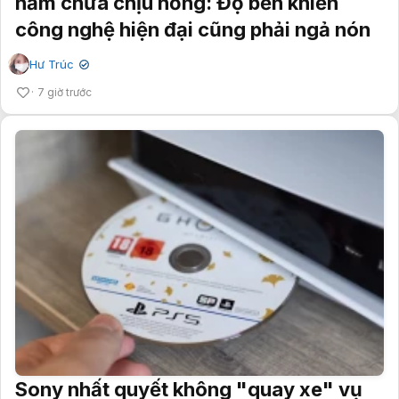
năm chưa chịu hỏng: Độ bền khiến
công nghệ hiện đại cũng phải ngả nón
Hư Trúc
✔
7 giờ trước
Sony nhất quyết không "quay xe" vụ