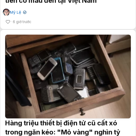
tiên có màu đen tại Việt Nam
Mỹ Lệ
✔
6 giờ trước
Hàng triệu thiết bị điện tử cũ cất xó
trong ngăn kéo: "Mỏ vàng" nghìn tỷ