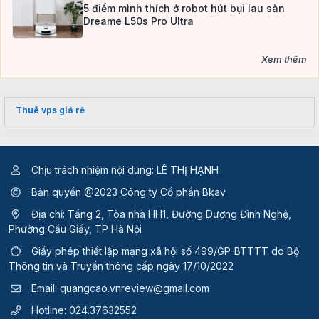
5 điểm mình thích ở robot hút bụi lau sàn
Dreame L50s Pro Ultra
Xem thêm
Thuê vps giá rẻ
Chịu trách nhiệm nội dung: LÊ THỊ HẠNH
Bản quyền @2023 Công ty Cổ phần Bkav
Địa chỉ: Tầng 2, Tòa nhà HH1, Đường Dương Đình Nghệ,
Phường Cầu Giấy, TP Hà Nội
Giấy phép thiết lập mạng xã hội số 499/GP-BTTTT
do Bộ
Thông tin và Truyền thông cấp ngày 17/10/2022
Email:
quangcao.vnreview@gmail.com
Hotline:
024.37632552