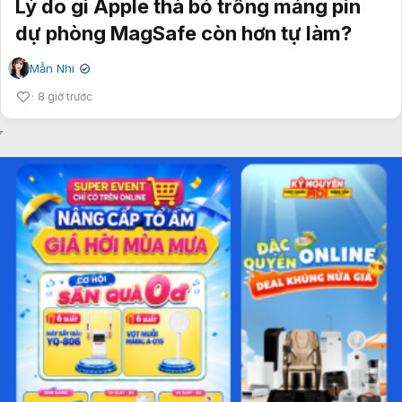
Lý do gì Apple thà bỏ trống mảng pin
dự phòng MagSafe còn hơn tự làm?
Mẫn Nhi
✔
8 giờ trước