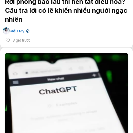
Rời phòng bao lâu thì nên tắt điều hòa?
Câu trả lời có lẽ khiến nhiều người ngạc
nhiên
Kiều My
✔
8 giờ trước