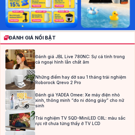
ĐÁNH GIÁ NỔI BẬT
Đánh giá JBL Live 780NC: Sự cá tính trong
cả ngoại hình lẫn chất âm
Những điểm hay dở sau 1 tháng trải nghiệm
Roborock Qrevo 2 Pro
Đánh giá YADEA Omee: Xe máy điện nhỏ
xinh, thông minh “đo ni đóng giày” cho nữ
sinh
Trải nghiệm TV SQD-MiniLED C8L: màu sắc
rực rỡ chưa từng thấy ở TV LCD