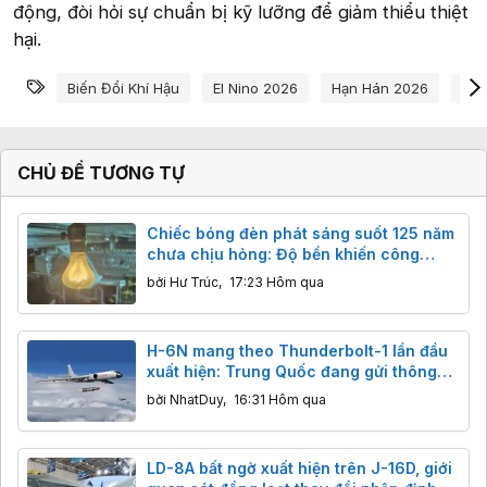
động, đòi hỏi sự chuẩn bị kỹ lưỡng để giảm thiểu thiệt
hại.
Từ khóa
Biến Đổi Khí Hậu
El Nino 2026
Hạn Hán 2026
Hiệ
CHỦ ĐỀ TƯƠNG TỰ
Chiếc bóng đèn phát sáng suốt 125 năm
chưa chịu hỏng: Độ bền khiến công
nghệ hiện đại cũng phải ngả nón
bởi
Hư Trúc
,
17:23 Hôm qua
H-6N mang theo Thunderbolt-1 lần đầu
xuất hiện: Trung Quốc đang gửi thông
điệp gì tới các nhóm tàu sân bay?
bởi
NhatDuy
,
16:31 Hôm qua
LD-8A bất ngờ xuất hiện trên J-16D, giới