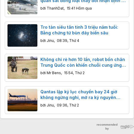
quan sát đồng loạt thay đổi nhận định về
tên lửa chống radar mới của Trung
bởi
ThanhDat
,
15:41 Hôm qua
Quốc
Tro tàn siêu tân tinh 3 triệu năm tuổi:
Bằng chứng từ bùn đáy biển sâu
bởi
Jinu
,
08:39, Thứ 4
Không chỉ rẻ hơn 10 lần, robot bốn chân
Trung Quốc còn khiến chuỗi cung ứng
phương Tây rơi vào thế khó như thế nào?
bởi
Mr Bens
,
15:54, Thứ 2
Qantas lập kỷ lục chuyến bay 24 giờ
không ngừng nghỉ, mở ra kỷ nguyên
hàng không siêu đường dài
bởi
Jinu
,
09:36, Thứ 2