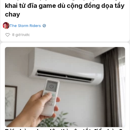
khai tử đĩa game dù cộng đồng dọa tẩy
chay
The Storm Riders
✔
8 giờ trước